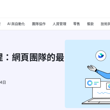
理
AI 與自動化
團隊協作
人資管理
零售
餐飲
技術與
理：網頁團隊的最
24日