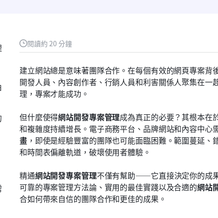
閱讀約 20 分鐘
理
建立網站總是意味著團隊合作。在每個有效的網頁專案背
開發人員、內容創作者、行銷人員和利害關係人聚集在一
由
理，專案才能成功。
但什麼使得
網站開發專案管理
成為真正的必要？其根本在
的
和複雜度持續增長。電子商務平台、品牌網站和內容中心
畫
，即使是經驗豐富的團隊也可能面臨困難。範圍蔓延、
和時間表偏離軌道，破壞使用者體驗。
精通
網站開發專案管理
不僅有幫助——它直接決定你的成
可靠的專案管理方法論、實用的最佳實踐以及合適的
網站
需
合如何帶來自信的團隊合作和更佳的成果。