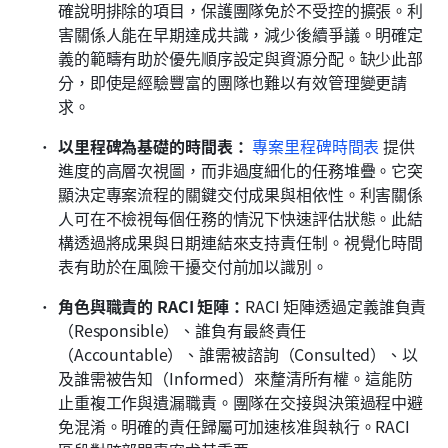
確說明排除的項目，保護團隊免於不受控的擴張。利
害關係人能在早期達成共識，減少後續爭議。明確定
義的範疇有助於優先順序設定與資源分配。缺少此部
分，即使是經驗豐富的團隊也難以有效管理變更請
求。
以里程碑為基礎的時間表：
專案里程碑時間表
 提供
進度的高層次視圖，而非過度細化的任務堆疊。它突
顯決定專案流程的關鍵交付成果與相依性。利害關係
人可在不檢視每個任務的情況下快速評估狀態。此結
構透過將成果與日期連結來支持責任制。視覺化時間
表有助於在風險干擾交付前加以識別。
角色與職責的 RACI 矩陣：
RACI 矩陣透過定義誰負責
（Responsible）、誰負有最終責任
（Accountable）、誰需被諮詢（Consulted）、以
及誰需被告知（Informed）來釐清所有權。這能防
止重複工作與遺漏職責。團隊在交接與決策過程中避
免混淆。明確的責任歸屬可加速核准與執行。RACI 