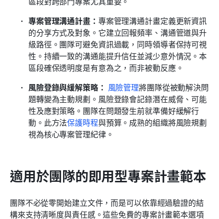
區段對跨部門專案尤其重要。
專案管理溝通計畫：
專案管理溝通計畫定義更新資訊
的分享方式及對象。它建立回報頻率、溝通管道與升
級路徑。團隊可避免資訊過載，同時領導者保持可視
性。持續一致的溝通能提升信任並減少意外情況。本
區段確保透明度是有意為之，而非被動反應。
風險登錄與緩解策略：
風險管理
將團隊從被動解決問
題轉變為主動規劃。風險登錄會記錄潛在威脅、可能
性及應對策略。團隊在問題發生前就準備好緩解行
動。此方法
保護時程
與預算。成熟的組織將風險規劃
視為核心專案管理紀律。
適用於團隊的即用型專案計畫範本
團隊不必從零開始建立文件，而是可以依靠經過驗證的結
構來支持清晰度與責任感。這些免費的專案計畫範本選項