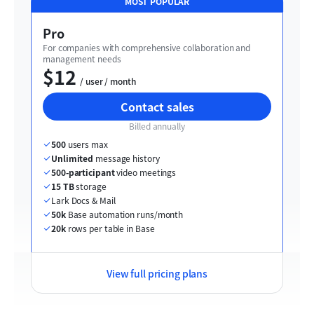
MOST POPULAR
Pro
For companies with comprehensive collaboration and 
management needs
$12
  / user / month
Contact sales
Billed annually
500
 users max
Unlimited
 message history
500-participant
 video meetings
15 TB
 storage
Lark Docs & Mail
50k
 Base automation runs/month
20k
 rows per table in Base
View full pricing plans