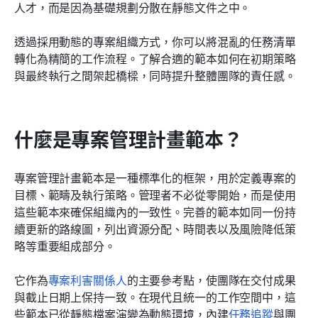
人才，而是因為基礎規劃分散在靜態文件之中。
相關閱讀
透過採用動態的專案組織方式，你可以將混亂的任務清單
轉化為精簡的工作流程。了解合適的範本如何在初期策略
與最終執行之間架起橋樑，同時提升整體團隊的責任感。
什麼是專案管理計畫範本？
專案管理計畫範本是一種標準化的框架，用於定義專案的
目標、範疇及執行策略。管理者不必從零開始，而是使用
這些範本來確保組織內的一致性。完善的範本如同一份持
續更新的路線圖，列出資源分配、時間表以及風險降低策
略等重要組成部分。
它作為
專案利害關係人
的主要參考點，使團隊在交付成果
與截止日期上保持一致。在現代且統一的工作空間中，這
些範本已從靜態檔案演變為動態環境，內建
任務追蹤
與團