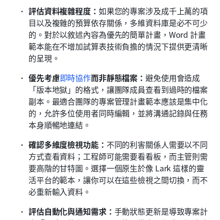
評估資料複雜程度：
如果您的專案涉及成千上萬的項
目以及複雜的預算依存關係，多維資料庫是必不可少
的。對於以敘述內容為優先的簡單計畫，Word 計畫
範本能在不增加試算表技術負擔的情況下提供更清晰
的呈現。
優先考慮
即時協作
而非靜態檔案：
避免使用會造成
「版本地獄」的格式，讓團隊成員查看到過時的檔案
副本。最適合團隊的專案管理計畫範本應該是集中化
的，允許多位使用者同時編輯，並將溝通記錄與任務
本身順暢地連結。
確認多維度檢視功能：
不同的利害關係人需要以不同
方式查看資料；工程師可能需要看看板，而主管則需
要高階的甘特圖。選擇一個原生於像 Lark 這樣的靈
活平台的範本，讓你可以在這些檢視之間切換，而不
必重新輸入資料。
評估自動化與通知需求：
手動狀態更新是導致專案計