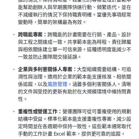
能幫助創辦人與早期團隊快速行動、頻繁迭代，並在
不減緩執行的情況下保持職責明確。當優先事項經常
變動時，簡單的架構最為有效。
跨職能專案：
跨職能的計畫需要在行銷、產品、設計
與工程之間達成一致。共享範本能為時程、責任歸屬
與相依關係建立單一可信來源。這種透明度能減少不
一致並防止團隊間交接延誤。
企業與多利害關係人專案：
大型組織需要結構、可追
溯性與治理。適用於企業的範本能支援核准、相依關
係追蹤，以及
風險管理
，涵蓋多個利害關係人。清晰
的文件與受控的更新有助於在大規模環境中維持問責
性。
重複性或營運工作：
營運團隊可從可重複使用的規劃
結構中受益。標準化範本能支援重複性專案，減少設
定時間並在各週期中保持一致性。這些範本通常取代
手動的工作計畫 Excel 範本，提供更可靠的追蹤。