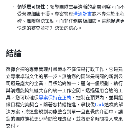
領導層可視性：
領導團隊需要清晰的高層洞察，而不
受營運細節干擾。專案管理
溝通計畫
範本專注於里程
碑、風險與決策點，而非任務層級細節。這能促進更
快速的審查並提升決策的信心。
結論
選擇合適的專案管理計畫範本不僅僅是行政工作，它是建
立專案卓越文化的第一步。無論您的團隊是精簡的新創公
司還是龐大的企業，目標始終如一：邁向一個規劃、執行
與溝通能夠無縫共存的統一工作空間。透過運用合適的工
具，您可以確保
專案保持在正軌
、控制在預算內，並與組
織目標完美契合。隨著您持續推進，尋找像
Lark
這樣的解
決方案，將這些規劃功能整合到單一且直覺的介面中，讓
您的團隊能花更少時間管理流程，並將更多時間投入成果
交付。