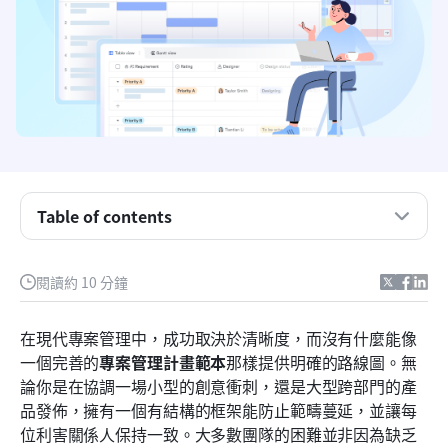
什麼是專案管理計畫範本？
一個好的專案管理範本應該包含的五個要素
適用於團隊的即用型專案計畫範本
Table of contents
在 Lark 的統一工作空間中規劃工作
閱讀約 10 分鐘
免費的專案計畫範本與可自訂的範本
如何選擇合適的專案管理計畫範本
在現代專案管理中，成功取決於清晰度，而沒有什麼能像
一個完善的
專案管理計畫範本
那樣提供明確的路線圖。無
專案管理計畫範本的使用案例
論你是在協調一場小型的創意衝刺，還是大型跨部門的產
結論
品發佈，擁有一個有結構的框架能防止範疇蔓延，並讓每
位利害關係人保持一致。大多數團隊的困難並非因為缺乏
常見問題