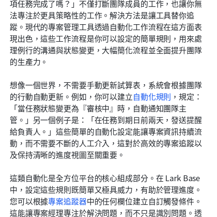
項任務完成了嗎？」不僅打斷團隊成員的工作，也讓你無
法專注於更具策略性的工作。解決方法是讓工具替你追
蹤。現代的專案管理工具透過自動化工作流程在這方面表
現出色，這些工作流程是你可以設定的簡單規則，用來處
理例行的溝通與狀態變更，大幅簡化流程並全面提升團隊
的生產力。
想像一個世界，不需要手動更新試算表，系統會根據團隊
的行動自動更新。例如，你可以建立
自動化規則
，規定：
「當任務狀態變更為『審核中』時，自動通知團隊主
管。」另一個例子是：「在任務到期日前兩天，發送提醒
給負責人。」這些簡單的自動化設定能讓專案資訊持續流
動，而不需要不斷的人工介入，這對於高效的專案追蹤以
及保持清晰的進度視圖至關重要。
這類自動化是全方位平台的核心組成部分。在 Lark Base 
中，設定這些規則既簡單又極具威力，有助於管理進度。
您可以根據
專案追蹤器
中的任何欄位建立自訂觸發條件。
這能讓專案經理專注於解決問題，而不只是識別問題。透