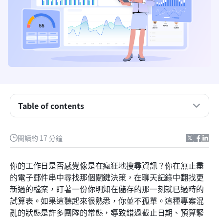
什麼是專案追蹤？
Table of contents
逐步指南：追蹤專案進度
閱讀約 17 分鐘
選擇合適的工具：專案進度追蹤軟體推薦
為什麼追蹤專案進度對成功如此關鍵？
你的工作日是否感覺像是在瘋狂地搜尋資訊？你在無止盡
的電子郵件串中尋找那個關鍵決策，在聊天記錄中翻找更
超越基礎：進階專案追蹤策略
新過的檔案，盯著一份你明知在儲存的那一刻就已過時的
結論
試算表。如果這聽起來很熟悉，你並不孤單。這種專案混
亂的狀態是許多團隊的常態，導致錯過截止日期、預算緊
常見問題