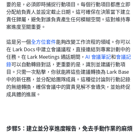
要的是，必須即時捕捉行動項目。每個行動項目都應立即
分配給負責人並設定截止日期。這可確保在決策當下建立
責任歸屬，避免對誰負責產生任何模糊空間。這對維持專
案進度至關重要。
這是另一個
全方位套件
能夠改變工作流程的領域。你可以
在 Lark Docs 中建立會議議程，直接連結到專案計劃中的
任務。在 Lark Meetings 通話期間，
AI 會議筆記
和
會議記
錄
可以自動轉錄對話，更重要的是，識別並建議行動項
目。只需一次點擊，你就能將這些建議轉換為 Lark Base 
中的新任務，並分配給團隊成員。這種從討論到行動記錄
的無縫轉換，確保會議中的寶貴見解不會遺失，並始終促
成具體的進展。
步驟5：建立並分享進度報告，免去手動作業的麻煩