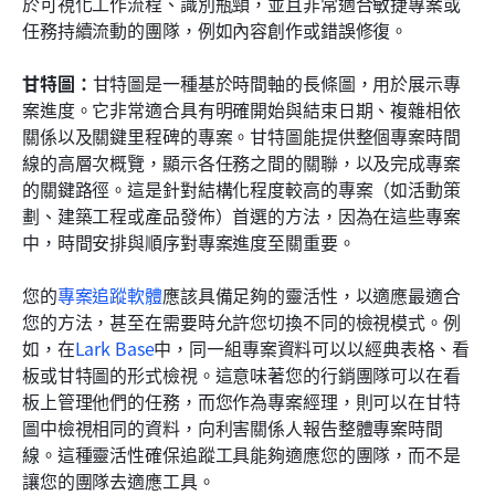
於可視化工作流程、識別瓶頸，並且非常適合敏捷專案或
任務持續流動的團隊，例如內容創作或錯誤修復。
甘特圖：
甘特圖是一種基於時間軸的長條圖，用於展示專
案進度。它非常適合具有明確開始與結束日期、複雜相依
關係以及關鍵里程碑的專案。甘特圖能提供整個專案時間
線的高層次概覽，顯示各任務之間的關聯，以及完成專案
的關鍵路徑。這是針對結構化程度較高的專案（如活動策
劃、建築工程或產品發佈）首選的方法，因為在這些專案
中，時間安排與順序對專案進度至關重要。
您的
專案追蹤軟體
應該具備足夠的靈活性，以適應最適合
您的方法，甚至在需要時允許您切換不同的檢視模式。例
如，在
Lark Base
中，同一組專案資料可以以經典表格、看
板或甘特圖的形式檢視。這意味著您的行銷團隊可以在看
板上管理他們的任務，而您作為專案經理，則可以在甘特
圖中檢視相同的資料，向利害關係人報告整體專案時間
線。這種靈活性確保追蹤工具能夠適應您的團隊，而不是
讓您的團隊去適應工具。