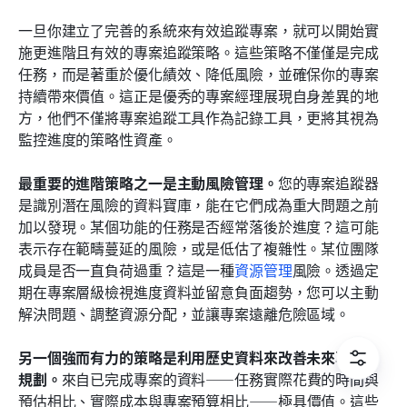
一旦你建立了完善的系統來有效追蹤專案，就可以開始實
施更進階且有效的專案追蹤策略。這些策略不僅僅是完成
任務，而是著重於優化績效、降低風險，並確保你的專案
持續帶來價值。這正是優秀的專案經理展現自身差異的地
方，他們不僅將專案追蹤工具作為記錄工具，更將其視為
監控進度的策略性資產。
最重要的進階策略之一是主動風險管理。
您的專案追蹤器
是識別潛在風險的資料寶庫，能在它們成為重大問題之前
加以發現。某個功能的任務是否經常落後於進度？這可能
表示存在範疇蔓延的風險，或是低估了複雜性。某位團隊
成員是否一直負荷過重？這是一種
資源管理
風險。透過定
期在專案層級檢視進度資料並留意負面趨勢，您可以主動
解決問題、調整資源分配，並讓專案遠離危險區域。
另一個強而有力的策略是利用歷史資料來改善未來專案的
規劃。
來自已完成專案的資料——任務實際花費的時間與
預估相比、實際成本與專案預算相比——極具價值。這些