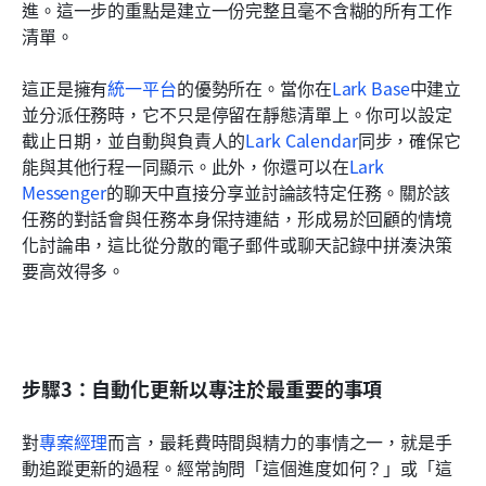
進。這一步的重點是建立一份完整且毫不含糊的所有工作
清單。
這正是擁有
統一平台
的優勢所在。當你在
Lark Base
中建立
並分派任務時，它不只是停留在靜態清單上。你可以設定
截止日期，並自動與負責人的
Lark Calendar
同步，確保它
能與其他行程一同顯示。此外，你還可以在
Lark 
Messenger
的聊天中直接分享並討論該特定任務。關於該
任務的對話會與任務本身保持連結，形成易於回顧的情境
化討論串，這比從分散的電子郵件或聊天記錄中拼湊決策
要高效得多。
步驟3：自動化更新以專注於最重要的事項
對
專案經理
而言，最耗費時間與精力的事情之一，就是手
動追蹤更新的過程。經常詢問「這個進度如何？」或「這