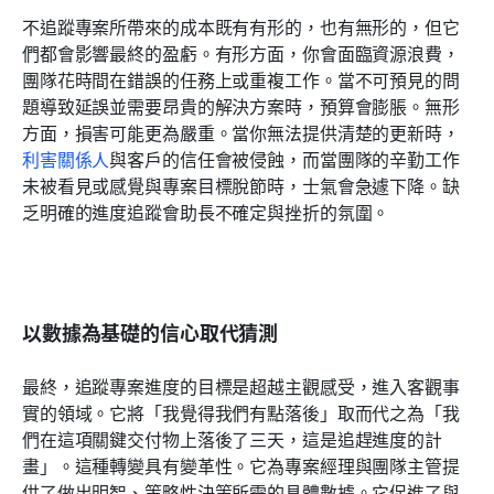
不追蹤專案所帶來的成本既有有形的，也有無形的，但它
們都會影響最終的盈虧。有形方面，你會面臨資源浪費，
團隊花時間在錯誤的任務上或重複工作。當不可預見的問
題導致延誤並需要昂貴的解決方案時，預算會膨脹。無形
方面，損害可能更為嚴重。當你無法提供清楚的更新時，
利害關係人
與客戶的信任會被侵蝕，而當團隊的辛勤工作
未被看見或感覺與專案目標脫節時，士氣會急遽下降。缺
乏明確的進度追蹤會助長不確定與挫折的氛圍。
以數據為基礎的信心取代猜測
最終，追蹤專案進度的目標是超越主觀感受，進入客觀事
實的領域。它將「我覺得我們有點落後」取而代之為「我
們在這項關鍵交付物上落後了三天，這是追趕進度的計
畫」。這種轉變具有變革性。它為專案經理與團隊主管提
供了做出明智、策略性決策所需的具體數據。它促進了與