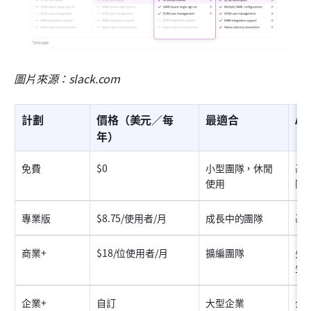
圖片來源：slack.com
計劃
價格（美元／每
最適合
AI
年）
免費
$0
小型團隊，休閒
基
使用
限
專業版
$8.75/使用者/月
成長中的團隊
基
商業+
$18/位使用者/月
擴編團隊
先
生
企業+
自訂
大型企業
企