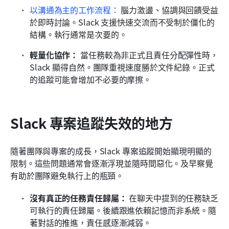
以溝通為主的工作流程：
 腦力激盪、協調與回饋受益
於即時討論。Slack 支援快速交流而不受制於僵化的
結構。執行通常是次要的。
輕量化協作：
 當任務較為非正式且責任分配彈性時，
Slack 顯得自然。團隊重視速度勝於文件紀錄。正式
的追蹤可能會增加不必要的摩擦。
Slack 專案追蹤失效的地方
隨著團隊與專案的成長，Slack 專案追蹤開始顯現明顯的
限制。這些問題通常會逐漸浮現並隨時間惡化。及早察覺
有助於團隊避免執行上的瓶頸。
沒有真正的任務責任歸屬：
 在聊天中提到的任務缺乏
可執行的責任歸屬。後續跟進依賴記憶而非系統。隨
著對話的推進，責任感逐漸減弱。