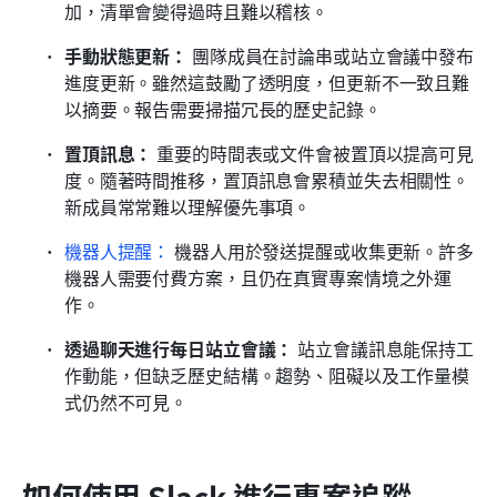
加，清單會變得過時且難以稽核。
手動狀態更新：
 團隊成員在討論串或站立會議中發布
進度更新。雖然這鼓勵了透明度，但更新不一致且難
以摘要。報告需要掃描冗長的歷史記錄。
置頂訊息：
 重要的時間表或文件會被置頂以提高可見
度。隨著時間推移，置頂訊息會累積並失去相關性。
新成員常常難以理解優先事項。
機器人提醒：
 機器人用於發送提醒或收集更新。許多
機器人需要付費方案，且仍在真實專案情境之外運
作。
透過聊天進行每日站立會議：
 站立會議訊息能保持工
作動能，但缺乏歷史結構。趨勢、阻礙以及工作量模
式仍然不可見。
如何使用 Slack 進行專案追蹤