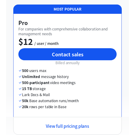
MOST POPULAR
Pro
For companies with comprehensive collaboration and 
management needs
$12
  / user / month
Contact sales
Billed annually
500
 users max
Unlimited
 message history
500-participant
 video meetings
15 TB
 storage
Lark Docs & Mail
50k
 Base automation runs/month
20k
 rows per table in Base
View full pricing plans