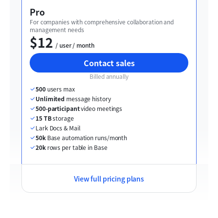
Pro
For companies with comprehensive collaboration and 
management needs
$12
  / user / month
Contact sales
Billed annually
500
 users max
Unlimited
 message history
500-participant
 video meetings
15 TB
 storage
Lark Docs & Mail
50k
 Base automation runs/month
20k
 rows per table in Base
View full pricing plans