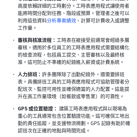
高度依賴詳細的工時劃分。工時表應用程式讓使用者
能將時間分配到任務、階段或預算。管理者之後可以
利用這些資料
分析專案績效
、計算可計費收入或調整
工作量。
審核與核准流程：
工時表在被接受前通常會經過多層
審核。適用於多位員工的工時表應用程式需要結構化
的檢查流程，包括員工提交、主管審核以及最終核
准。這可防止不準確的紀錄進入薪資或計費系統。
人力排班：
許多團隊除了出勤紀錄外，還需要排班
表。具備排班工具的工時表應用程式可協助管理者分
配班次、監控可用性並確保適當的人力配置。這能提
升在高工作量環境（如餐飲或零售業）的可靠性。
GPS 或位置驗證：
 建築工時表應用程式與以現場為
重心的工具通常包含位置驗證功能。這可確保工地出
勤的責任追蹤，並支援物流規劃。GPS 記錄有助於確
認班次在正確的地點與時間完成。