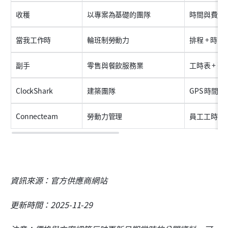
收穫
以專案為基礎的團隊
時間與費用
當我工作時
輪班制勞動力
排程 + 時間
副手
零售與餐飲服務業
工時表 + 
ClockShark
建築團隊
GPS 時間追
Connecteam
勞動力管理
員工工時表 
資訊來源：官方供應商網站
更新時間：2025-11-29