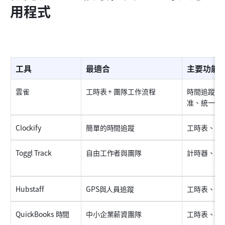
用程式
工具
最適合
主要功能
雲雀
工時表 + 團隊工作流程
時間追蹤、
准、統一協
Clockify
簡單的時間追蹤
工時表、計
Toggl Track
自由工作者與團隊
計時器、報
Hubstaff
GPS與人員追蹤
工時表、位
QuickBooks 時間
中小企業薪資團隊
工時表、排