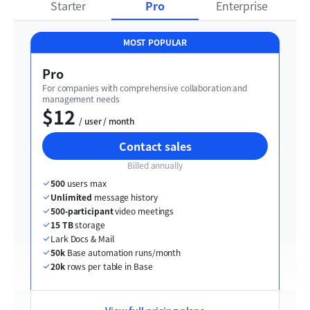
Starter
Pro
Enterprise
MOST POPULAR
Pro
For companies with comprehensive collaboration and 
management needs
$12
  / user / month
Contact sales
Billed annually
500
 users max
Unlimited
 message history
500-participant
 video meetings
15 TB
 storage
Lark Docs & Mail
50k
 Base automation runs/month
20k
 rows per table in Base