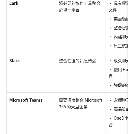
Lark
將必要的協作工具整合
• 具有標籤
於單一平台
文件
• 無需編碼
• 整合智慧
• 內建聊天
• 原生核准
Slack
整合性強的訊息傳遞
• 永久聊天
• 使用 Hud
息
• 強健的檔
Microsoft Teams
需要深度整合 Microsoft 
• 永續聊天
365 的大型企業
• 高品質的
• OneDrive 
合