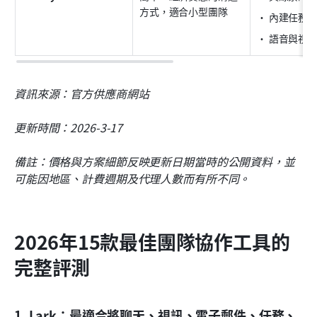
方式，適合小型團隊
• 內建任務
• 語音與視
資訊來源：官方供應商網站
更新時間：2026-3-17
備註：價格與方案細節反映更新日期當時的公開資料，並
可能因地區、計費週期及代理人數而有所不同。
2026年15款最佳團隊協作工具的
完整評測
1. Lark：最適合將聊天、視訊、電子郵件、任務、