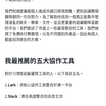
2026 年其他頂尖的協作工具
我們知道要讓兩個人達成共識已經很困難，更別說讓整個
我們如何評估團隊協作工具
團隊朝同一方向努力。為了幫助你找到一個真正能集中管
理凌亂的聊天、專案、文件，並且更重要的是讓團隊喜歡
協作工具的種類
的平台，我們嘗試了市面上一些最受歡迎的工具。我們檢
協作工具的關鍵功能值得留意
視了免費與付費選項，以及不同類別的產品，因此每個人
都能找到適合的方案。
團隊協作工具的好處
採用新協作工具的常見挑戰與解決方案
我最推薦的五大協作工具
為您的團隊選擇合適的協作工具
近期團隊協作軟體的趨勢
對於只想嘗試最優質工具的人，以下是前五名。
結論
1.
Lark
：將核心協作工具整合於單一平台
團隊協作工具常見問題
2.
Slack
：適合高度整合的訊息交流
相關閱讀