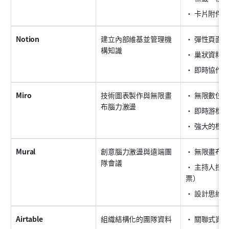
• 卡片附件
Notion
建立內部維基並管理機
• 彈性頁面
構知識
• 巢狀資料
• 即時協作
Miro
技術圖表製作與無限畫
• 無限數位
布腦力激盪
• 即時游標
• 強大的模
Mural
創意腦力激盪與遠端團
• 無限畫布
隊會議
• 主持人控
票）
• 設計思維
Airtable
組織結構化的團隊資料
• 關聯式資