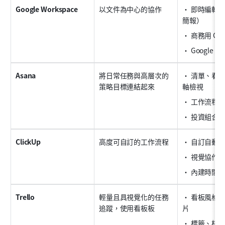
Google Workspace
以文件為中心的協作
• 即時編輯
簡報）
• 商務用 Gma
• Google D
Asana
將日常任務與高層次的
• 清單、看
策略目標連結起來
軸檢視
• 工作流程
• 投資組合
ClickUp
高度可自訂的工作流程
• 自訂自動
• 視覺協作
• 內建時間
Trello
輕量且具視覺化的任務
• 看板風格
追蹤，使用看板板
片
• 標籤、核