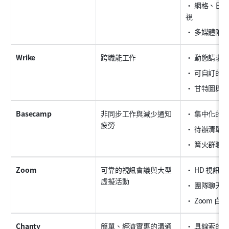
• 網格、日
視
• 多媒體附
Wrike
跨職能工作
• 動態請求
• 可自訂的
• 甘特圖與
Basecamp
非同步工作與減少通知
• 集中化的
疲勞
• 待辦清單
• 篝火群聊
Zoom
可靠的視訊會議與大型
• HD 視訊
虛擬活動
• 團隊聊天
• Zoom 白板
Chanty
簡單、經濟實惠的溝通
• 具線索的