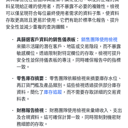
料呈現給正確的使用者，而不暴露不必要的複雜性。檢視
可以僅呈現符合每位最終使用者需求的資料子集，使資料
存取更高效且更易於使用。它們有助於標準化報告、提升
安全性並減少重複的查詢邏輯。
具篩選客戶資料的銷售儀表板：
銷售團隊使用檢視
來顯示活躍的潛在客戶、地區或交易階段，而不暴露
敏感欄位。透過限制對特定欄位的存取，檢視可提升
安全性並保持儀表板的專注，同時確保報告中的指標
一致。
零售庫存摘要：
 零售團隊依賴檢視來摘要庫存水位、
再訂貨門檻及產品類別。這些檢視透過提供部分庫存
資料，簡化了
庫存追蹤
，而不需要存取詳細的交易資
料表。
財務報告檢視：
 財務團隊使用檢視來彙總收入、支出
及合規資料。這可確保計算一致，同時限制對機密財
務細節的存取。