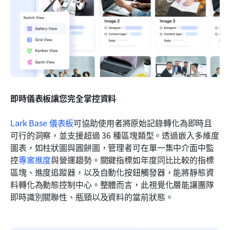
即時儀表板讓您完全掌控資料
Lark Base 儀表板
可協助使用者將原始記錄轉化為即時且
可行的洞察，並支援超過 36 種區塊類型。透過嵌入多維度
圖表，如柱狀圖與圓餅圖，管理者可在單一集中介面中監
控
專案進度
與營運趨勢。關鍵指標如年度同比比較的指標
區塊、進度追蹤器，以及自動化按鈕觸發器，能將靜態資
料轉化為動態控制中心。整體而言，此視覺化層能讓團隊
即時識別關聯性、瓶頸以及資料的當前狀態。