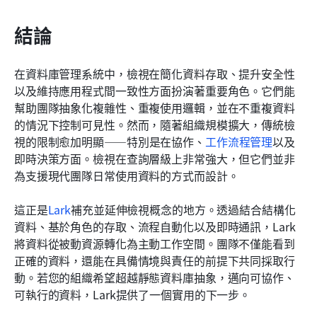
結論
在資料庫管理系統中，檢視在簡化資料存取、提升安全性
以及維持應用程式間一致性方面扮演著重要角色。它們能
幫助團隊抽象化複雜性、重複使用邏輯，並在不重複資料
的情況下控制可見性。然而，隨著組織規模擴大，傳統檢
視的限制愈加明顯——特別是在協作、
工作流程管理
以及
即時決策方面。檢視在查詢層級上非常強大，但它們並非
為支援現代團隊日常使用資料的方式而設計。
這正是
Lark
補充並延伸檢視概念的地方。透過結合結構化
資料、基於角色的存取、流程自動化以及即時通訊，Lark
將資料從被動資源轉化為主動工作空間。團隊不僅能看到
正確的資料，還能在具備情境與責任的前提下共同採取行
動。若您的組織希望超越靜態資料庫抽象，邁向可協作、
可執行的資料，Lark提供了一個實用的下一步。