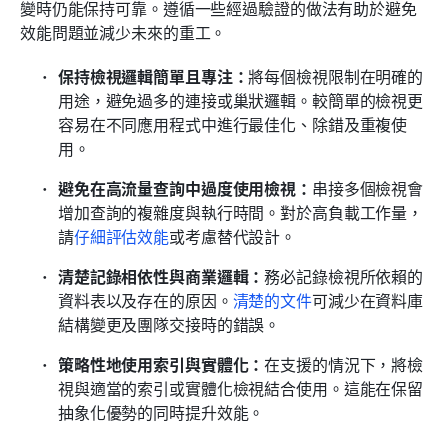
變時仍能保持可靠。遵循一些經過驗證的做法有助於避免
效能問題並減少未來的重工。
保持檢視邏輯簡單且專注：
將每個檢視限制在明確的
用途，避免過多的連接或巢狀邏輯。較簡單的檢視更
容易在不同應用程式中進行最佳化、除錯及重複使
用。
避免在高流量查詢中過度使用檢視：
串接多個檢視會
增加查詢的複雜度與執行時間。對於高負載工作量，
請
仔細評估效能
或考慮替代設計。
清楚記錄相依性與商業邏輯：
務必記錄檢視所依賴的
資料表以及存在的原因。
清楚的文件
可減少在資料庫
結構變更及團隊交接時的錯誤。
策略性地使用索引與實體化：
在支援的情況下，將檢
視與適當的索引或實體化檢視結合使用。這能在保留
抽象化優勢的同時提升效能。