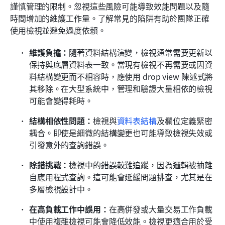
謹慎管理的限制。忽視這些風險可能導致效能問題以及隨
時間增加的維護工作量。了解常見的陷阱有助於團隊正確
使用檢視並避免過度依賴。
維護負擔：
隨著資料結構演變，檢視通常需要更新以
保持與底層資料表一致。當現有檢視不再需要或因資
料結構變更而不相容時，應使用 drop view 陳述式將
其移除。在大型系統中，管理和驗證大量相依的檢視
可能會變得耗時。
結構相依性問題：
檢視與
資料表結構
及欄位定義緊密
耦合。即使是細微的結構變更也可能導致檢視失效或
引發意外的查詢錯誤。
除錯挑戰：
檢視中的錯誤較難追蹤，因為邏輯被抽離
自應用程式查詢。這可能會延緩問題排查，尤其是在
多層檢視設計中。
在高負載工作中誤用：
在高併發或大量交易工作負載
中使用複雜檢視可能會降低效能。檢視更適合用於受