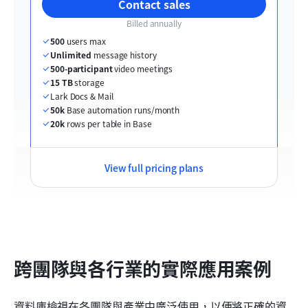
Contact sales
Billed annually
500
 users max
Unlimited
 message history
500-participant
 video meetings
15 TB
 storage
Lark Docs & Mail
50k
 Base automation runs/month
20k
 rows per table in Base
View full pricing plans
跨團隊與各行業的實際應用案例
資料庫檢視在各團隊與產業中廣泛使用，以便將正確的資