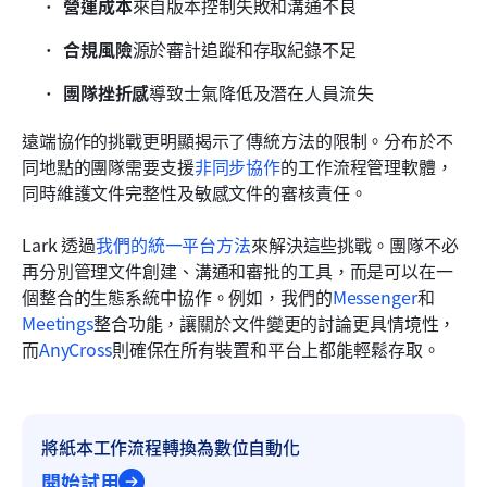
營運成本
來自版本控制失敗和溝通不良
合規風險
源於審計追蹤和存取紀錄不足
團隊挫折感
導致士氣降低及潛在人員流失
遠端協作的挑戰更明顯揭示了傳統方法的限制。分布於不
同地點的團隊需要支援
非同步協作
的工作流程管理軟體，
同時維護文件完整性及敏感文件的審核責任。
Lark 透過
我們的統一平台方法
來解決這些挑戰。團隊不必
再分別管理文件創建、溝通和審批的工具，而是可以在一
個整合的生態系統中協作。例如，我們的
Messenger
和
Meetings
整合功能，讓關於文件變更的討論更具情境性，
而
AnyCross
則確保在所有裝置和平台上都能輕鬆存取。
將紙本工作流程轉換為數位自動化
開始試用