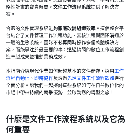
文件工作流程自動化的未來
略性計畫的寶貴時間。
文件工作流程系統
提供了解決方
案。
結論
合適的文件管理系統能夠
徹底改變組織效率
。這個整合平
常見問題
台結合了文件管理工作流程功能、審核流程與團隊溝通於
相關閱讀
一體的生態系統。團隊不必再同時操作多個軟體解決方
案，而能專注於最重要的事：透過精簡的數位工作流程創
造卓越成果並推動業務成效。
本指南介紹現代企業如何超越基本的文件儲存，採用
工作
流程自動化
、
即時協作
及透過
先進文件工作流程軟體
進行
全面分析。讓我們一起探討這些系統如何在日益數位化的
市場中帶來持續的競爭優勢，並啟動您的轉型之旅！
什麼是文件工作流程系統以及它為
何重要