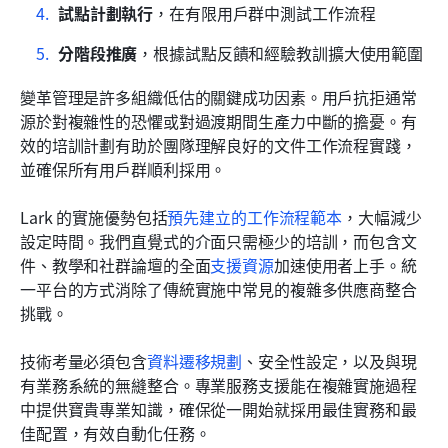
試點計劃執行
，在有限用戶群中測試工作流程
分階段推廣
，根據試點反饋和經驗教訓擴大使用範圍
變革管理是許多組織低估的關鍵成功因素。用戶抗拒通常
源於對複雜性的恐懼或對過渡期間生產力中斷的擔憂。有
效的培訓計劃有助於團隊理解良好的文件工作流程實踐，
並確保所有用戶群順利採用。
Lark 的實施優勢包括
預先建立的工作流程範本
，大幅減少
設定時間。我們直覺式的介面只需極少的培訓，而包含文
件、教學和社群論壇的全面
支援資源
加速使用者上手。統
一平台的方式消除了傳統實施中常見的複雜多供應商整合
挑戰。
技術考量必須包含
資料遷移規劃
、安全性設定，以及與現
有業務系統的無縫整合。專業服務支援能在複雜實施過程
中提供寶貴專業知識，確保從一開始就採用最佳實務和最
佳配置，有效自動化任務。