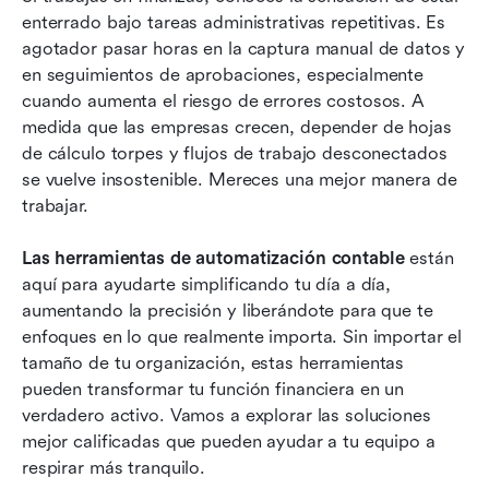
enterrado bajo tareas administrativas repetitivas. Es 
Las 15 principales herramientas de
agotador pasar horas en la captura manual de datos y 
automatización contable para equipos
en seguimientos de aprobaciones, especialmente 
financieros modernos
cuando aumenta el riesgo de errores costosos. A 
Desafíos comunes al implementar herramientas
medida que las empresas crecen, depender de hojas 
de automatización contable
de cálculo torpes y flujos de trabajo desconectados 
se vuelve insostenible. Mereces una mejor manera de 
Cómo elegir la herramienta adecuada de
trabajar.
automatización contable para su negocio
Las herramientas de automatización contable
 están 
Conclusión
aquí para ayudarte simplificando tu día a día, 
Preguntas frecuentes
aumentando la precisión y liberándote para que te 
enfoques en lo que realmente importa. Sin importar el 
Lectura relacionada
tamaño de tu organización, estas herramientas 
pueden transformar tu función financiera en un 
verdadero activo. Vamos a explorar las soluciones 
mejor calificadas que pueden ayudar a tu equipo a 
respirar más tranquilo.