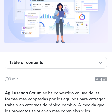
Conclusiones clave
¿Qué es la metodología ágil usando Scrum?
Comprendiendo la diferencia: Ágil vs. Scrum
4 eventos centrales de Scrum que impulsan la
entrega ágil
Beneficios de utilizar la metodología Agile
Table of contents
Scrum
Por qué Lark es una opción preferida para Agile
9 min
usando Scrum
Mejores prácticas para explicar la metodología
Ágil usando Scrum
 se ha convertido en una de las 
Ágil utilizando Scrum a equipos nuevos
formas más adoptadas por los equipos para entregar 
trabajo en entornos de rápido cambio. A medida que 
Desafíos comunes en Ágil usando Scrum
los proyectos se vuelven más complejos y los 