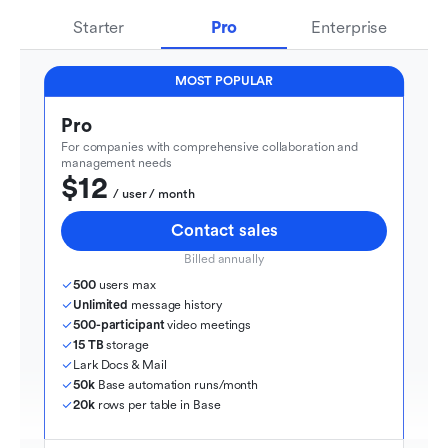
Starter
Pro
Enterprise
MOST POPULAR
Pro
For companies with comprehensive collaboration and 
management needs
$12
  / user / month
Contact sales
Billed annually
500
 users max
Unlimited
 message history
500-participant
 video meetings
15 TB
 storage
Lark Docs & Mail
50k
 Base automation runs/month
20k
 rows per table in Base