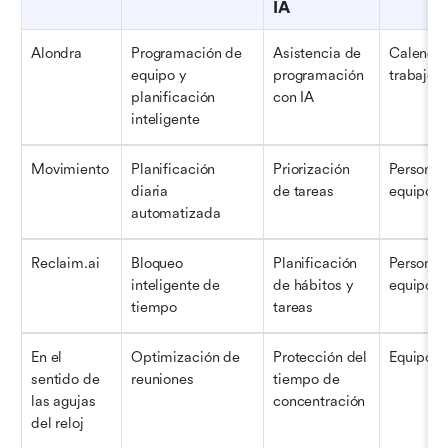
IA
Alondra
Programación de 
Asistencia de 
Calendar
equipo y 
programación 
trabajo
planificación 
con IA
inteligente
Movimiento
Planificación 
Priorización 
Personal 
diaria 
de tareas
equipo
automatizada
Reclaim.ai
Bloqueo 
Planificación 
Personal 
inteligente de 
de hábitos y 
equipo
tiempo
tareas
En el 
Optimización de 
Protección del 
Equipos
sentido de 
reuniones
tiempo de 
las agujas 
concentración
del reloj