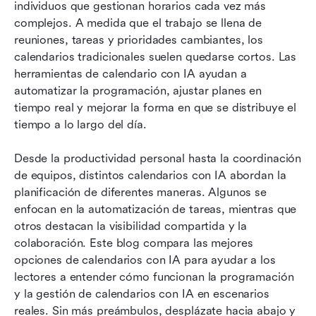
10 mejores herramientas de calendario con IA
individuos que gestionan horarios cada vez más 
revisadas
complejos. A medida que el trabajo se llena de 
reuniones, tareas y prioridades cambiantes, los 
Qué buscar al elegir un calendario de IA
calendarios tradicionales suelen quedarse cortos. Las 
herramientas de calendario con IA ayudan a 
Cómo diferentes roles se benefician de los
automatizar la programación, ajustar planes en 
calendarios con IA
tiempo real y mejorar la forma en que se distribuye el 
Conclusión
tiempo a lo largo del día.
Preguntas frecuentes
Desde la productividad personal hasta la coordinación 
de equipos, distintos calendarios con IA abordan la 
Lectura relacionada
planificación de diferentes maneras. Algunos se 
enfocan en la automatización de tareas, mientras que 
otros destacan la visibilidad compartida y la 
colaboración. Este blog compara las mejores 
opciones de calendarios con IA para ayudar a los 
lectores a entender cómo funcionan la programación 
y la gestión de calendarios con IA en escenarios 
reales. Sin más preámbulos, desplázate hacia abajo y 