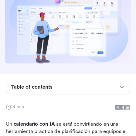
Conclusiones clave: Los 5 mejores calendarios
de IA
Instantánea de las 5 principales herramientas de
Table of contents
calendario de IA comparadas
¿Qué es un calendario de IA?
14 min
Problemas que los calendarios de IA están
Un 
diseñados para resolver
calendario con IA
 se está convirtiendo en una 
herramienta práctica de planificación para equipos e 