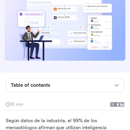
Definiendo la IA en la publicidad moderna
Casos de uso reales de la IA en publicidad
Ventajas principales de las campañas
impulsadas por IA
Riesgos ocultos y desafíos operativos
Table of contents
Arquitecturando tu stack: Navegando la
avalancha actual de soluciones puntuales
10 min
Habilidades y estrategias esenciales para la
adopción efectiva de la IA
Según datos de la industria, el 99% de los 
mercadólogos afirman que utilizan inteligencia 
Eliminando el contenido deficiente de IA: por