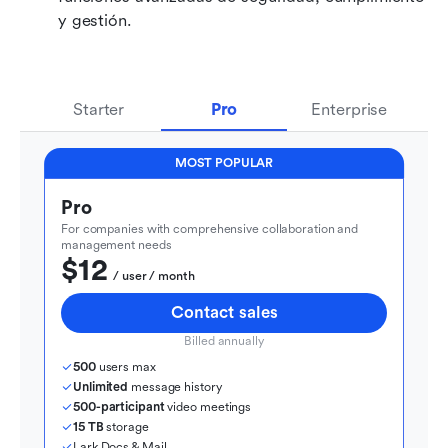
y gestión.
Starter
Pro
Enterprise
MOST POPULAR
Pro
For companies with comprehensive collaboration and 
management needs
$12
  / user / month
Contact sales
Billed annually
500
 users max
Unlimited
 message history
500-participant
 video meetings
15 TB
 storage
Lark Docs & Mail