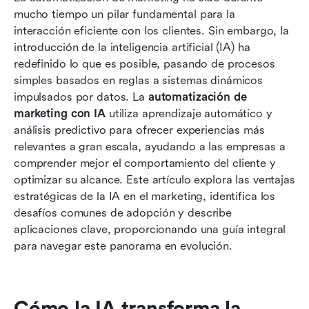
mucho tiempo un pilar fundamental para la 
Aplicaciones principales de la IA en la
interacción eficiente con los clientes. Sin embargo, la 
automatización de marketing
introducción de la inteligencia artificial (IA) ha 
redefinido lo que es posible, pasando de procesos 
Cómo Lark impulsa a los equipos de marketing
simples basados en reglas a sistemas dinámicos 
impulsados por IA
impulsados por datos. La 
automatización de 
marketing con IA
El futuro del marketing: IA Agéntica y más allá
 utiliza aprendizaje automático y 
análisis predictivo para ofrecer experiencias más 
Conclusión
relevantes a gran escala, ayudando a las empresas a 
comprender mejor el comportamiento del cliente y 
Preguntas frecuentes
optimizar su alcance. Este artículo explora las ventajas 
estratégicas de la IA en el marketing, identifica los 
Lecturas relacionadas
desafíos comunes de adopción y describe 
aplicaciones clave, proporcionando una guía integral 
para navegar este panorama en evolución.
Cómo la IA transforma la 