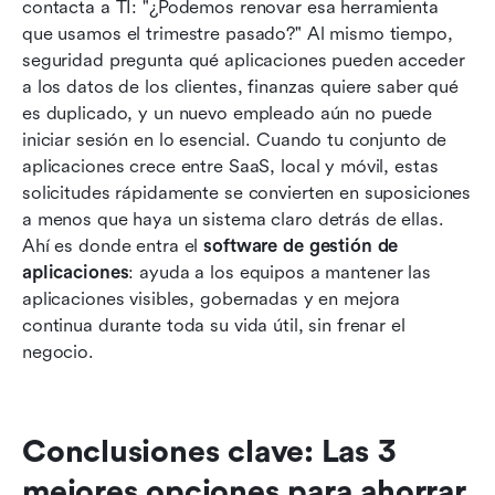
contacta a TI: "¿Podemos renovar esa herramienta 
Los 10 principales software de gestión de
que usamos el trimestre pasado?" Al mismo tiempo, 
portafolio de aplicaciones
seguridad pregunta qué aplicaciones pueden acceder 
a los datos de los clientes, finanzas quiere saber qué 
Cómo seleccionar el software APM adecuado
es duplicado, y un nuevo empleado aún no puede 
para su organización
iniciar sesión en lo esencial. Cuando tu conjunto de 
aplicaciones crece entre SaaS, local y móvil, estas 
¿De qué manera el software de gestión de
solicitudes rápidamente se convierten en suposiciones 
portafolio de aplicaciones beneficia a su
a menos que haya un sistema claro detrás de ellas. 
organización?
Ahí es donde entra el 
software de gestión de 
Conclusión
aplicaciones
: ayuda a los equipos a mantener las 
aplicaciones visibles, gobernadas y en mejora 
Preguntas frecuentes
continua durante toda su vida útil, sin frenar el 
negocio.
Lectura relacionada
Conclusiones clave: Las 3 
mejores opciones para ahorrar 