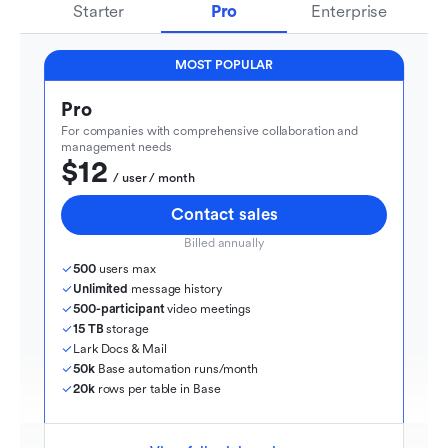
Starter
Pro
Enterprise
MOST POPULAR
Pro
For companies with comprehensive collaboration and 
management needs
$12
  / user / month
Contact sales
Billed annually
500
 users max
Unlimited
 message history
500-participant
 video meetings
15 TB
 storage
Lark Docs & Mail
50k
 Base automation runs/month
20k
 rows per table in Base