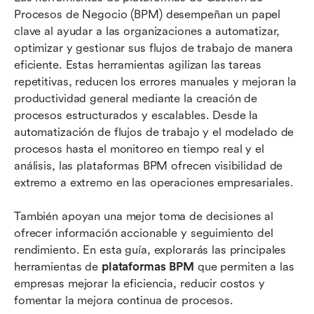
Procesos de Negocio (BPM) desempeñan un papel 
Lista completa: Las 15 principales plataformas
clave al ayudar a las organizaciones a automatizar, 
que ofrecen capacidades de BPM
optimizar y gestionar sus flujos de trabajo de manera 
eficiente. Estas herramientas agilizan las tareas 
Cómo elegir la plataforma BPM adecuada para
repetitivas, reducen los errores manuales y mejoran la 
las necesidades de tu negocio
productividad general mediante la creación de 
procesos estructurados y escalables. Desde la 
Desafíos comunes en la adopción e
automatización de flujos de trabajo y el modelado de 
implementación de plataformas BPM
procesos hasta el monitoreo en tiempo real y el 
Conclusión
análisis, las plataformas BPM ofrecen visibilidad de 
extremo a extremo en las operaciones empresariales.
Preguntas frecuentes
También apoyan una mejor toma de decisiones al 
Lectura relacionada
ofrecer información accionable y seguimiento del 
rendimiento. En esta guía, explorarás las principales 
herramientas de 
plataformas BPM
 que permiten a las 
empresas mejorar la eficiencia, reducir costos y 
fomentar la mejora continua de procesos.