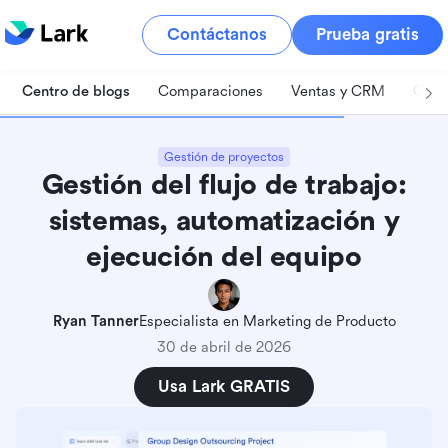
Contáctanos
Prueba gratis
Centro de blogs
Comparaciones
Ventas y CRM
Gest
Gestión de proyectos
Gestión del flujo de trabajo:
sistemas, automatización y
ejecución del equipo
Ryan Tanner
Especialista en Marketing de Producto
30 de abril de 2026
Usa Lark GRATIS
Conclusiones clave