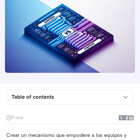
Table of contents
1. Reuniones para estar en la misma página
5 min
2. Comunicación asincrónica primero
3. De correos electrónicos a documentos:
Crear un mecanismo que empodere a los equipos y 
añade un pensamiento profundo a las palabras