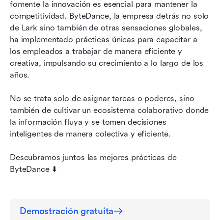
fomente la innovación es esencial para mantener la 
competitividad. ByteDance, la empresa detrás no solo 
4. Un recorrido de incorporación autónomo
de Lark sino también de otras sensaciones globales, 
5. De carpetas a documentos de una sola
ha implementado prácticas únicas para capacitar a 
página: Haz que la información sea más
los empleados a trabajar de manera eficiente y 
accesible
creativa, impulsando su crecimiento a lo largo de los 
años.
6. ¡El autoservicio es posible!
No se trata solo de asignar tareas o poderes, sino 
7. OKR es una brújula
también de cultivar un ecosistema colaborativo donde 
Conclusión
la información fluya y se tomen decisiones 
inteligentes de manera colectiva y eficiente.
Descubramos juntos las mejores prácticas de 
ByteDance ⬇️
Demostración gratuita