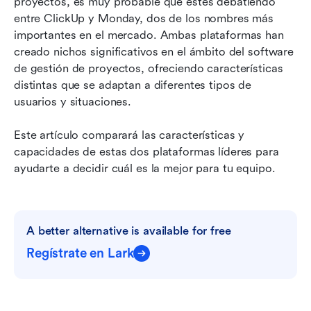
proyectos, es muy probable que estés debatiendo 
entre ClickUp y Monday, dos de los nombres más 
¿Cuál tiene mejor automatización?
importantes en el mercado. Ambas plataformas han 
¿Cuál tiene el mejor precio?
creado nichos significativos en el ámbito del software 
de gestión de proyectos, ofreciendo características 
¿Cuál es más fácil de usar?
distintas que se adaptan a diferentes tipos de 
usuarios y situaciones.
¿Cuál es más seguro?
¿Qué están diciendo otros usuarios?
Este artículo comparará las características y 
capacidades de estas dos plataformas líderes para 
¿Cuál deberías elegir?
ayudarte a decidir cuál es la mejor para tu equipo.
A better alternative: Lark
Conclusión
A better alternative is available for free
Lecturas relacionadas
Regístrate en Lark