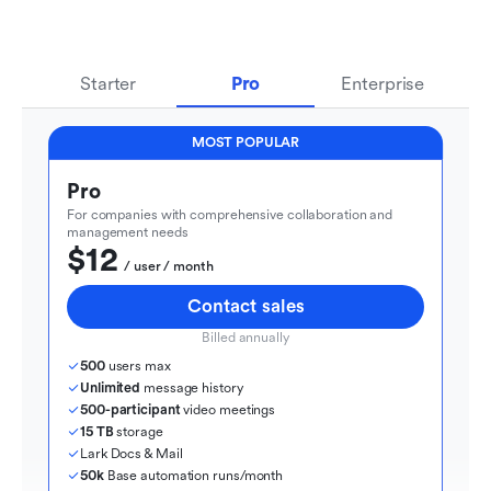
Starter
Pro
Enterprise
MOST POPULAR
Pro
For companies with comprehensive collaboration and 
management needs
$12
  / user / month
Contact sales
Billed annually
500
 users max
Unlimited
 message history
500-participant
 video meetings
15 TB
 storage
Lark Docs & Mail
50k
 Base automation runs/month