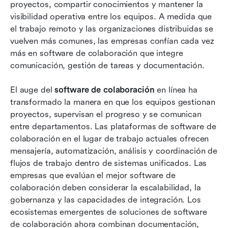
Lista completa: El mejor software para
proyectos, compartir conocimientos y mantener la 
colaboración
visibilidad operativa entre los equipos. A medida que 
el trabajo remoto y las organizaciones distribuidas se 
Cómo evaluar estratégicamente el software de
vuelven más comunes, las empresas confían cada vez 
soluciones de colaboración
más en software de colaboración que integre 
comunicación, gestión de tareas y documentación.
Cambios emergentes en la adopción de
software de colaboración
El auge del 
software de colaboración
 en línea ha 
Conclusión
transformado la manera en que los equipos gestionan 
proyectos, supervisan el progreso y se comunican 
Preguntas frecuentes
entre departamentos. Las plataformas de software de 
colaboración en el lugar de trabajo actuales ofrecen 
Lectura relacionada
mensajería, automatización, análisis y coordinación de 
flujos de trabajo dentro de sistemas unificados. Las 
empresas que evalúan el mejor software de 
colaboración deben considerar la escalabilidad, la 
gobernanza y las capacidades de integración. Los 
ecosistemas emergentes de soluciones de software 
de colaboración ahora combinan documentación, 