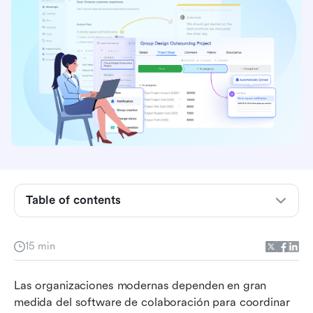
Conclusiones clave: Las 5 principales
plataformas de software de colaboración para
equipos modernos
Table of contents
Resumen de las 5 mejores plataformas de
software de colaboración
15 min
¿Qué es el software de colaboración
Las organizaciones modernas dependen en gran 
empresarial?
medida del software de colaboración para coordinar 