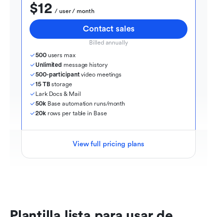
$12
  / user / month
Contact sales
Billed annually
500
 users max
Unlimited
 message history
500-participant
 video meetings
15 TB
 storage
Lark Docs & Mail
50k
 Base automation runs/month
20k
 rows per table in Base
View full pricing plans
Plantilla lista para usar de 