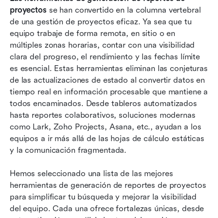
proyectos que necesitas probar
proyectos
 se han convertido en la columna vertebral 
de una gestión de proyectos eficaz. Ya sea que tu 
Funciones imprescindibles en el software de
equipo trabaje de forma remota, en sitio o en 
informes moderno
múltiples zonas horarias, contar con una visibilidad 
clara del progreso, el rendimiento y las fechas límite 
Consejos inteligentes para elegir la solución de
es esencial. Estas herramientas eliminan las conjeturas 
reportes adecuada
de las actualizaciones de estado al convertir datos en 
Casos de uso reales de las herramientas de
tiempo real en información procesable que mantiene a 
generación de informes de proyectos
todos encaminados. Desde tableros automatizados 
hasta reportes colaborativos, soluciones modernas 
Conclusión
como Lark, Zoho Projects, Asana, etc., ayudan a los 
equipos a ir más allá de las hojas de cálculo estáticas 
Preguntas frecuentes
y la comunicación fragmentada.
Lecturas relacionadas
Hemos seleccionado una lista de las mejores 
herramientas de generación de reportes de proyectos 
para simplificar tu búsqueda y mejorar la visibilidad 
del equipo. Cada una ofrece fortalezas únicas, desde 