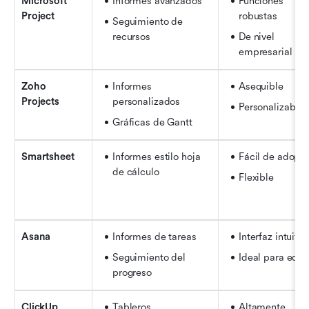
Microsoft 
Informes avanzados
Funciones 
Project
robustas
Seguimiento de 
recursos
De nivel 
empresarial
Zoho 
Informes 
Asequible
Projects
personalizados
Personalizable
Gráficas de Gantt
Smartsheet
Informes estilo hoja 
Fácil de adopta
de cálculo
Flexible
Asana
Informes de tareas
Interfaz intuitiv
Seguimiento del 
Ideal para equi
progreso
ClickUp
Tableros
Altamente 