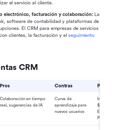
r el servicio al cliente.
o electrónico, facturación y colaboración:
 La 
k, software de contabilidad y plataformas de 
rrupciones. El CRM para empresas de servicios 
on clientes, la facturación y el 
seguimiento 
entas CRM
Pros
Contras
Precios
Colaboración en tiempo 
Curva de 
Inicial GratisPro 
real, sugerencias de IA
aprendizaje para 
$12/usuario/mes, 
nuevos usuarios
Empresarial 
Personalizado