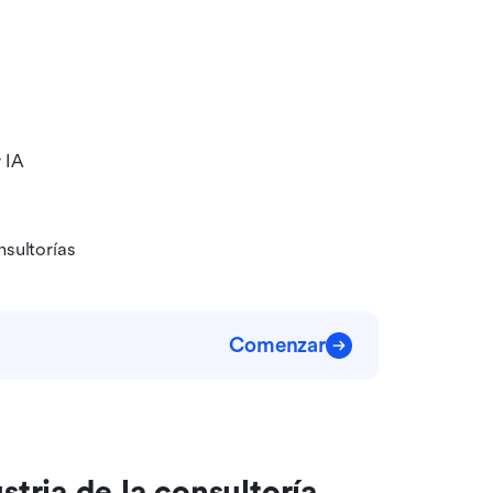
 IA
sultorías
Comenzar
tria de la consultoría