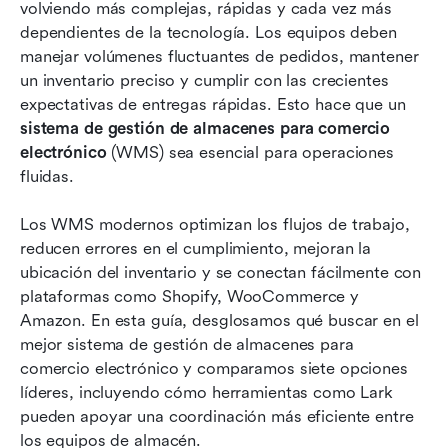
Los 8 mejores sistemas de software para la
volviendo más complejas, rápidas y cada vez más 
gestión de almacenes de comercio electrónico
dependientes de la tecnología. Los equipos deben 
manejar volúmenes fluctuantes de pedidos, mantener 
Beneficios de usar un sistema de gestión de
un inventario preciso y cumplir con las crecientes 
almacenes para comercio electrónico
expectativas de entregas rápidas. Esto hace que un 
sistema de gestión de almacenes para comercio 
Desafíos comunes en las operaciones de
electrónico
almacén de comercio electrónico y cómo Lark
 (WMS) sea esencial para operaciones 
fluidas.
los resuelve
Conclusión
Los WMS modernos optimizan los flujos de trabajo, 
reducen errores en el cumplimiento, mejoran la 
Preguntas frecuentes
ubicación del inventario y se conectan fácilmente con 
plataformas como Shopify, WooCommerce y 
Lectura relacionada
Amazon. En esta guía, desglosamos qué buscar en el 
mejor sistema de gestión de almacenes para 
comercio electrónico y comparamos siete opciones 
líderes, incluyendo cómo herramientas como Lark 
pueden apoyar una coordinación más eficiente entre 
los equipos de almacén.