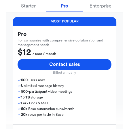
Starter
Pro
Enterprise
MOST POPULAR
Pro
For companies with comprehensive collaboration and 
management needs
$12
  / user / month
Contact sales
Billed annually
500
 users max
Unlimited
 message history
500-participant
 video meetings
15 TB
 storage
Lark Docs & Mail
50k
 Base automation runs/month
20k
 rows per table in Base