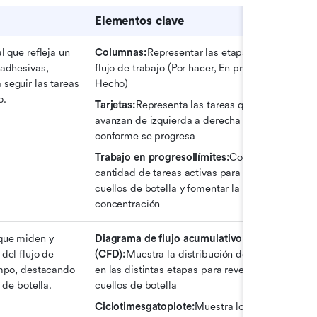
Elementos clave
l que refleja un 
Columnas:
Representar las etapas del 
adhesivas, 
flujo de trabajo (Por hacer, En progreso, 
seguir las tareas 
Hecho)
o.
Tarjetas:
Representa las tareas que 
avanzan de izquierda a derecha 
conforme se progresa
Trabajo en progresollímites:
Controla la 
cantidad de tareas activas para evitar 
cuellos de botella y fomentar la 
concentración
que miden y 
Diagrama de flujo acumulativo 
del flujo de 
(CFD):
Muestra la distribución de tareas 
empo, destacando 
en las distintas etapas para revelar 
s de botella.
cuellos de botella
Ciclotimesgatoplote:
Muestra los 