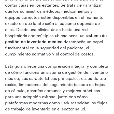
contar cajas en los estantes. Se trata de garantizar 
Conoce a Lark: convierte los flujos de trabajo
que los suministros médicos, medicamentos y 
de inventario médico en acciones
equipos correctos estén disponibles en el momento 
exacto en que la atención al paciente depende de 
Desafíos comunes en la gestión de inventario
ellos. Desde una clínica única hasta una red 
médico
hospitalaria con múltiples ubicaciones, un 
sistema de 
gestión de inventario médico
Mejores prácticas para los sistemas de gestión
 desempeña un papel 
fundamental en la seguridad del paciente, el 
de inventario médico
cumplimiento normativo y el control de costos.
Elegir el sistema adecuado de gestión de
inventario médico
Esta guía ofrece una comprensión integral y completa 
de cómo funciona un sistema de gestión de inventario 
Conclusión
médico, sus características principales, casos de uso 
reales, limitaciones del seguimiento basado en hojas 
Preguntas frecuentes
de cálculo, desafíos comunes y mejores prácticas 
Lecturas relacionadas
para una adopción exitosa, junto con cómo 
plataformas modernas como Lark respaldan los flujos 
de trabajo de inventario en el sector salud.