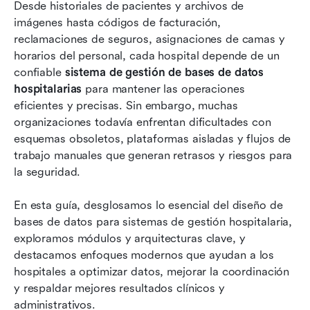
Errores comunes: cuando ocurren fallas en el
Desde historiales de pacientes y archivos de 
proyecto de base de datos HMS
imágenes hasta códigos de facturación, 
reclamaciones de seguros, asignaciones de camas y 
Gestiona con facilidad: utiliza Lark para flujos
horarios del personal, cada hospital depende de un 
de trabajo optimizados en todos los
confiable 
sistema de gestión de bases de datos 
departamentos
hospitalarias
 para mantener las operaciones 
eficientes y precisas. Sin embargo, muchas 
Por qué los hospitales modernos dependen de
organizaciones todavía enfrentan dificultades con 
sistemas de bases de datos centralizados
esquemas obsoletos, plataformas aisladas y flujos de 
Tendencias futuras que están moldeando los
trabajo manuales que generan retrasos y riesgos para 
sistemas de bases de datos hospitalarias
la seguridad. 
Conclusión
En esta guía, desglosamos lo esencial del diseño de 
bases de datos para sistemas de gestión hospitalaria, 
Preguntas frecuentes
exploramos módulos y arquitecturas clave, y 
Lecturas relacionadas
destacamos enfoques modernos que ayudan a los 
hospitales a optimizar datos, mejorar la coordinación 
y respaldar mejores resultados clínicos y 
administrativos.