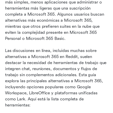
Lista completa: 10 mejores plataformas
más simples, menos aplicaciones que administrar o 
alternativas a Microsoft 365
herramientas más ligeras que una suscripción 
completa a Microsoft 365. Algunos usuarios buscan 
Qué hace que una alternativa a Microsoft Office
alternativas más económicas a Microsoft 365, 
sea sólida
mientras que otros prefieren suites en la nube que 
eviten la complejidad presente en Microsoft 365 
Conclusión
Personal o Microsoft 365 Basic. 
Preguntas frecuentes
Las discusiones en línea, incluidas muchas sobre 
alternativas a Microsoft 365 en Reddit, suelen 
Lecturas relacionadas
destacar la necesidad de herramientas de trabajo que 
integren chat, reuniones, documentos y flujos de 
trabajo sin complementos adicionales. Esta guía 
explora las principales alternativas a Microsoft 365, 
incluyendo opciones populares como Google 
Workspace, LibreOffice y plataformas unificadas 
como Lark. Aquí está la lista completa de 
herramientas: