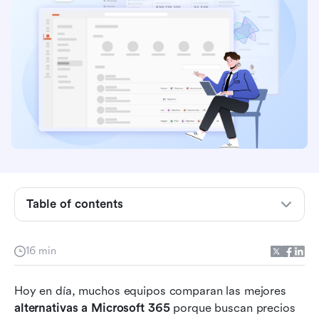
Conclusiones clave: Las mejores alternativas a
Microsoft 365
Principales alternativas a Microsoft 365 de un
Table of contents
vistazo
¿Qué es Microsoft 365?
16 min
Por qué los equipos buscan alternativas a
Microsoft 365
Hoy en día, muchos equipos comparan las mejores 
alternativas a Microsoft 365
 porque buscan precios 