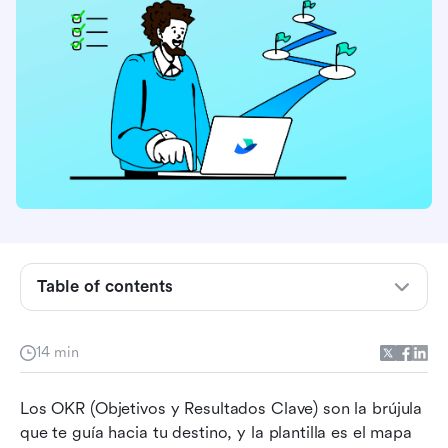
¿Qué es OKR?
Table of contents
¿Por qué necesitas una plantilla de OKR?
14 min
Una lista seleccionada de más de 10 plantillas
gratuitas de OKR para ti
Los OKR (Objetivos y Resultados Clave) son la brújula 
Plantillas básicas de hojas de cálculo
que te guía hacia tu destino, y la plantilla es el mapa 