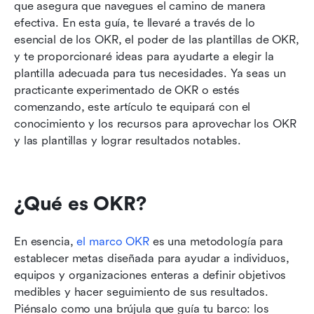
que asegura que navegues el camino de manera 
Plantillas de documentos
efectiva. En esta guía, te llevaré a través de lo 
Plantillas específicas para el equipo
esencial de los OKR, el poder de las plantillas de OKR, 
y te proporcionaré ideas para ayudarte a elegir la 
Plantillas específicas para proyectos
plantilla adecuada para tus necesidades. Ya seas un 
practicante experimentado de OKR o estés 
Plantillas para toda la empresa
comenzando, este artículo te equipará con el 
Plantillas integradas en el software
conocimiento y los recursos para aprovechar los OKR 
y las plantillas y lograr resultados notables. 
Prueba la solución integral de gestión de OKR
de Lark
Conclusión
¿Qué es OKR?
En esencia, 
el marco OKR
 es una metodología para 
establecer metas diseñada para ayudar a individuos, 
equipos y organizaciones enteras a definir objetivos 
medibles y hacer seguimiento de sus resultados. 
Piénsalo como una brújula que guía tu barco: los 