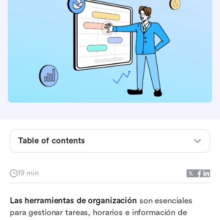
¿Por qué necesitas herramientas de
organización?
Table of contents
Tipos de herramientas de organización
Características clave a buscar en las
19 min
herramientas de organización
Cómo elegir la herramienta de organización
Las herramientas de organización
 son esenciales 
adecuada para ti
para gestionar tareas, horarios e información de 