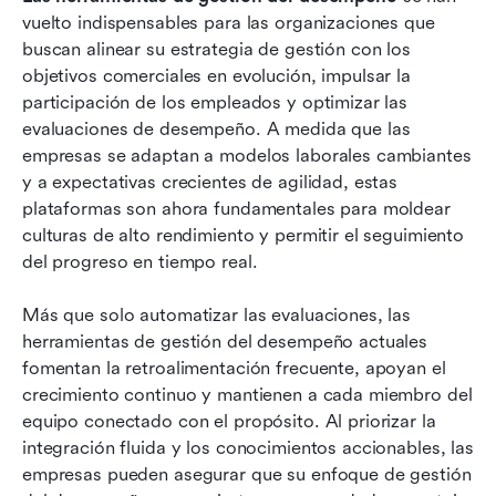
vuelto indispensables para las organizaciones que 
Las 10 mejores herramientas de gestión del
buscan alinear su estrategia de gestión con los 
desempeño en 2026
objetivos comerciales en evolución, impulsar la 
participación de los empleados y optimizar las 
Plan detallado paso a paso para seleccionar una
evaluaciones de desempeño. A medida que las 
herramienta de gestión del desempeño
empresas se adaptan a modelos laborales cambiantes 
y a expectativas crecientes de agilidad, estas 
Estrategias de implementación: tener éxito con
plataformas son ahora fundamentales para moldear 
la adopción de la herramienta adecuada de
culturas de alto rendimiento y permitir el seguimiento 
gestión del desempeño
del progreso en tiempo real.
Conclusión
Más que solo automatizar las evaluaciones, las 
Preguntas frecuentes
herramientas de gestión del desempeño actuales 
fomentan la retroalimentación frecuente, apoyan el 
Lectura relacionada
crecimiento continuo y mantienen a cada miembro del 
equipo conectado con el propósito. Al priorizar la 
integración fluida y los conocimientos accionables, las 
empresas pueden asegurar que su enfoque de gestión 