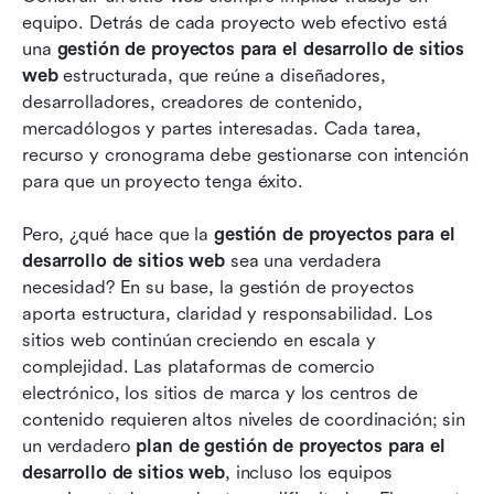
equipo. Detrás de cada proyecto web efectivo está 
Las 10 mejores herramientas para la gestión de
una 
gestión de proyectos para el desarrollo de sitios 
proyectos en el desarrollo de sitios web:
web
 estructurada, que reúne a diseñadores, 
Potencia tu próximo proyecto
desarrolladores, creadores de contenido, 
Mejores prácticas para la gestión de proyectos
mercadólogos y partes interesadas. Cada tarea, 
en proyectos web
recurso y cronograma debe gestionarse con intención 
para que un proyecto tenga éxito.
Métricas esenciales para medir el éxito de un
proyecto de sitio web
Pero, ¿qué hace que la 
gestión de proyectos para el 
desarrollo de sitios web
 sea una verdadera 
Adaptando la gestión de proyectos para
necesidad? En su base, la gestión de proyectos 
ajustarse a tu equipo y proyecto
aporta estructura, claridad y responsabilidad. Los 
Conclusión
sitios web continúan creciendo en escala y 
complejidad. Las plataformas de comercio 
Preguntas frecuentes
electrónico, los sitios de marca y los centros de 
contenido requieren altos niveles de coordinación; sin 
Lectura relacionada
un verdadero 
plan de gestión de proyectos para el 
desarrollo de sitios web
, incluso los equipos 