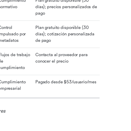
Cumplimiento 
Plan gratuito disponible (30 
normativo
días); precios personalizados de 
pago
Control 
Plan gratuito disponible (30 
impulsado por 
días); cotización personalizada 
metadatos
de pago
Flujos de trabajo 
Contacta al proveedor para 
e 
conocer el precio
cumplimiento
Cumplimiento 
Pagado desde $53/usuario/mes
empresarial
res