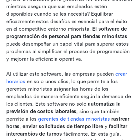
mientras asegura que sus empleados estén 
Las 9 mejores soluciones de software para la
disponibles cuando se les necesita? Equilibrar 
programación del personal minorista
eficazmente estos desafíos es esencial para el éxito 
en el competitivo entorno minorista. 
El software de 
Guía paso a paso para adoptar software de
programación de personal para tiendas minoristas
programación
puede desempeñar un papel vital para superar estos 
problemas al simplificar el proceso de programación 
Elegir el software adecuado para la
y mejorar la eficiencia operativa.
programación del personal minorista
Conclusión
Al utilizar este software, las empresas pueden 
crear 
horarios
 en solo unos clics, lo que permite a los 
Preguntas frecuentes
gerentes minoristas asignar las horas de los 
empleados de manera eficiente según la demanda de 
Lectura relacionada
los clientes. Este software no solo 
automatiza la 
previsión de costos laborales
, sino que también 
permite a los 
gerentes de tiendas minoristas
rastrear 
horas
, 
enviar solicitudes de tiempo libre
 y 
facilitar 
intercambios de turnos
 fácilmente. En esta guía, 