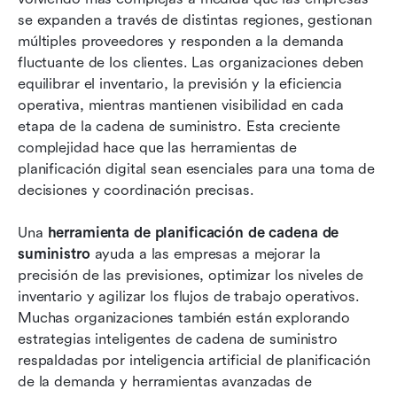
Las 10 principales plataformas para la
se expanden a través de distintas regiones, gestionan 
planificación inteligente de la cadena de
múltiples proveedores y responden a la demanda 
suministro
fluctuante de los clientes. Las organizaciones deben 
Qué buscar en una herramienta de planificación
equilibrar el inventario, la previsión y la eficiencia 
de la cadena de suministro
operativa, mientras mantienen visibilidad en cada 
etapa de la cadena de suministro. Esta creciente 
Tendencias emergentes en herramientas
complejidad hace que las herramientas de 
inteligentes de planificación de la cadena de
planificación digital sean esenciales para una toma de 
suministro
decisiones y coordinación precisas.
Conclusión
Una 
herramienta de planificación de cadena de 
Preguntas frecuentes
suministro
 ayuda a las empresas a mejorar la 
precisión de las previsiones, optimizar los niveles de 
Lectura relacionada
inventario y agilizar los flujos de trabajo operativos. 
Muchas organizaciones también están explorando 
estrategias inteligentes de cadena de suministro 
respaldadas por inteligencia artificial de planificación 
de la demanda y herramientas avanzadas de 