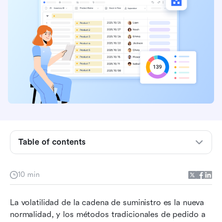
¿Qué es el sistema de inventario gestionado por
el proveedor?
¿Cómo funciona el sistema de inventario
gestionado por el proveedor?
Beneficios de un sistema de inventario
gestionado por el proveedor
Table of contents
Riesgos de un sistema de inventario gestionado
por el proveedor
10 min
Ejemplo de inventario gestionado por el
La volatilidad de la cadena de suministro es la nueva 
proveedor
normalidad, y los métodos tradicionales de pedido a 