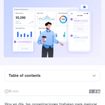
¿Qué es CRM en la gestión de la cadena de
suministro?
Por qué el CRM es importante en la gestión de
la cadena de suministro
Componentes clave de la gestión de relaciones
con clientes en la administración de la cadena
de suministro
Table of contents
Desafíos para alinear la gestión de relaciones
con clientes y la gestión de la cadena de
suministro
16 min
Cómo la tecnología integra CRM y SCM
Hoy en día, las organizaciones trabajan para mejorar 
(gestión de la cadena de suministro)