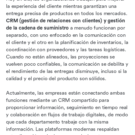
la experiencia del cliente mientras garantizan una 
Hora de actuar: Usa Lark para optimizar la
entrega precisa de productos en todos los mercados. 
alineación del CRM y la cadena de suministro
CRM (gestión de relaciones con clientes) y gestión 
de la cadena de suministro
 a menudo funcionan por 
Conocimiento adicional: CRM vs SCM vs ERP:
separado, con uno enfocado en la comunicación con 
¿Cuál es la diferencia?
el cliente y el otro en la planificación de inventarios, la 
coordinación con proveedores y las tareas logísticas. 
Cómo funcionan juntos CRM y SCM
Cuando no están alineados, las proyecciones se 
Cómo elegir la solución adecuada de CRM +
vuelven poco confiables, la comunicación se debilita y 
SCM
el rendimiento de las entregas disminuye, incluso si la 
calidad y el precio del producto son sólidos. 
Conclusión
Actualmente, las empresas están conectando ambas 
Preguntas frecuentes
funciones mediante un CRM compartido para 
Lecturas relacionadas
proporcionar información, seguimiento en tiempo real 
y colaboración en flujos de trabajo digitales, de modo 
que cada departamento trabaje con la misma 
información. Las plataformas modernas respaldan 