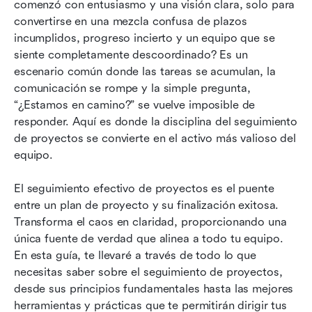
comenzó con entusiasmo y una visión clara, solo para 
Las 10 mejores herramientas de seguimiento de
convertirse en una mezcla confusa de plazos 
proyectos para tu negocio
incumplidos, progreso incierto y un equipo que se 
siente completamente descoordinado? Es un 
Desafíos comunes con el seguimiento de
escenario común donde las tareas se acumulan, la 
proyectos
comunicación se rompe y la simple pregunta, 
Tendencia futura del rastreador de progreso del
“¿Estamos en camino?” se vuelve imposible de 
proyecto
responder. Aquí es donde la disciplina del seguimiento 
de proyectos se convierte en el activo más valioso del 
Conclusión
equipo.
Preguntas frecuentes
El seguimiento efectivo de proyectos es el puente 
Lectura relacionada
entre un plan de proyecto y su finalización exitosa. 
Transforma el caos en claridad, proporcionando una 
única fuente de verdad que alinea a todo tu equipo. 
En esta guía, te llevaré a través de todo lo que 
necesitas saber sobre el seguimiento de proyectos, 
desde sus principios fundamentales hasta las mejores 
herramientas y prácticas que te permitirán dirigir tus 