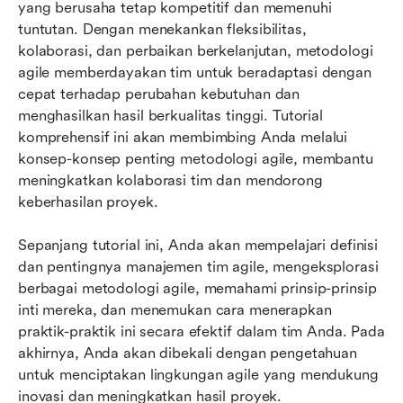
yang berusaha tetap kompetitif dan memenuhi 
Alat untuk manajemen agile yang efektif
tuntutan. Dengan menekankan fleksibilitas, 
Lark: Mitra Anda untuk manajemen tim yang
kolaborasi, dan perbaikan berkelanjutan, metodologi 
gesit
agile memberdayakan tim untuk beradaptasi dengan 
cepat terhadap perubahan kebutuhan dan 
Kesimpulan
menghasilkan hasil berkualitas tinggi. Tutorial 
komprehensif ini akan membimbing Anda melalui 
Pertanyaan yang sering diajukan
konsep-konsep penting metodologi agile, membantu 
meningkatkan kolaborasi tim dan mendorong 
keberhasilan proyek.
Sepanjang tutorial ini, Anda akan mempelajari definisi 
dan pentingnya manajemen tim agile, mengeksplorasi 
berbagai metodologi agile, memahami prinsip-prinsip 
inti mereka, dan menemukan cara menerapkan 
praktik-praktik ini secara efektif dalam tim Anda. Pada 
akhirnya, Anda akan dibekali dengan pengetahuan 
untuk menciptakan lingkungan agile yang mendukung 
inovasi dan meningkatkan hasil proyek.