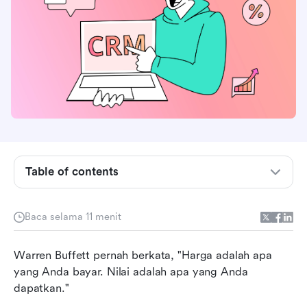
Berapa biaya sebuah CRM?
Table of contents
Harga CRM: Faktor dan biaya tersembunyi
Ikhtisar harga CRM untuk perangkat lunak
Baca selama 11 menit
teratas
Warren Buffett pernah berkata, "Harga adalah apa 
Pilih CRM terbaik sesuai anggaran Anda
yang Anda bayar. Nilai adalah apa yang Anda 
Cara mendapatkan harga CRM terbaik
dapatkan."