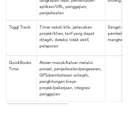
tangkapan layar, pemantauan 
bidang, pe
aplikasi/URL, penggajian, 
penjadwalan
Toggl Track
Timer sekali klik, pelacakan 
Sangat sed
proyek/klien, tarif yang dapat 
pembelajar
ditagih, deteksi tidak aktif, 
menghormat
pelaporan
QuickBooks 
Absen masuk/keluar melalui 
Time
ponsel, penjadwalan/pergeseran, 
GPS/pembatasan wilayah, 
penghitungan biaya 
proyek/pekerjaan, integrasi 
penggajian