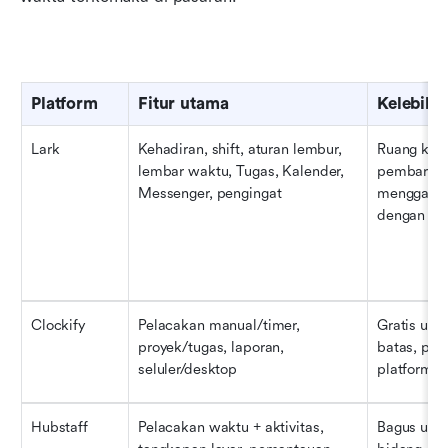
Platform
Fitur utama
Kelebiha
Lark
Kehadiran, shift, aturan lembur, 
Ruang kerja
lembar waktu, Tugas, Kalender, 
pembaruan 
Messenger, pengingat
menggabun
dengan alu
Clockify
Pelacakan manual/timer, 
Gratis unt
proyek/tugas, laporan, 
batas, pen
seluler/desktop
platform
Hubstaff
Pelacakan waktu + aktivitas, 
Bagus untu