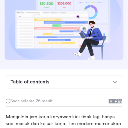
Table of contents
Tabel sekilas: Aplikasi pelacak waktu terbaik
Baca selama 26 menit
untuk tim
Apa itu perangkat lunak manajemen waktu
Mengelola jam kerja karyawan kini tidak lagi hanya 
karyawan?
soal masuk dan keluar kerja. Tim modern memerlukan 