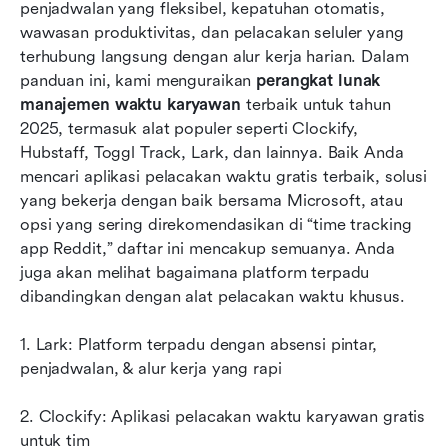
penjadwalan yang fleksibel, kepatuhan otomatis, 
10 alat manajemen waktu karyawan teratas
wawasan produktivitas, dan pelacakan seluler yang 
Kesalahan umum yang dilakukan perusahaan
terhubung langsung dengan alur kerja harian. Dalam 
saat melacak jam kerja karyawan
panduan ini, kami menguraikan 
perangkat lunak 
manajemen waktu karyawan
 terbaik untuk tahun 
Manfaat perangkat lunak pelacakan dan
2025, termasuk alat populer seperti Clockify, 
manajemen waktu karyawan
Hubstaff, Toggl Track, Lark, dan lainnya. Baik Anda 
mencari aplikasi pelacakan waktu gratis terbaik, solusi 
Kesimpulan
yang bekerja dengan baik bersama Microsoft, atau 
FAQ
opsi yang sering direkomendasikan di “time tracking 
app Reddit,” daftar ini mencakup semuanya. Anda 
Bacaan terkait
juga akan melihat bagaimana platform terpadu 
dibandingkan dengan alat pelacakan waktu khusus.
1. Lark: Platform terpadu dengan absensi pintar, 
penjadwalan, & alur kerja yang rapi
2. Clockify: Aplikasi pelacakan waktu karyawan gratis 
untuk tim