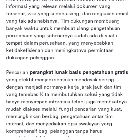
informasi yang relevan melalui dokumen yang 
Perangkat lunak basis pengetahuan gratis
tersebar, wiki yang sudah usang, dan rangkaian email 
terbaik: 10 solusi teratas yang diurutkan
yang tak ada habisnya. Tim dukungan membuang 
banyak waktu untuk membuat ulang pengetahuan 
Mengapa manajemen pengetahuan terintegrasi
perusahaan yang sebenarnya sudah ada di suatu 
lebih unggul daripada solusi mandiri
tempat dalam perusahaan, yang menyebabkan 
ketidakefisienan dan meningkatnya permintaan 
Kesimpulan
dukungan pelanggan.
FAQ
Pencarian 
perangkat lunak basis pengetahuan gratis
Bacaan terkait
yang efektif menjadi semakin mendesak seiring 
dengan menjadi normanya kerja jarak jauh dan tim 
yang tersebar. Kita membutuhkan solusi yang tidak 
hanya menyimpan informasi tetapi juga membuatnya 
mudah diakses melalui fungsi pencarian yang kuat, 
memungkinkan berbagi pengetahuan antar tim 
internal, dan menyediakan opsi swalayan yang 
komprehensif bagi pelanggan tanpa harus 