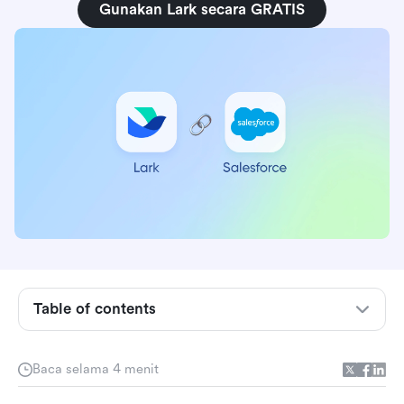
Gunakan Lark secara GRATIS
Untuk memulai: Apa itu CRM?
Mengapa saya harus mempertimbangkan untuk
mengintegrasikan CRM saya?
Table of contents
Saya siap melihat keajaiban itu. Ceritakan lebih
banyak?
Baca selama 4 menit
1. Pahami kinerja penjualan secara instan