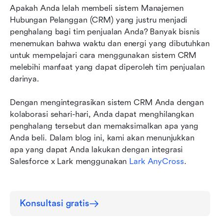
Apakah Anda lelah membeli sistem Manajemen 
2. Tetap memantau kemajuan penjualan
Hubungan Pelanggan (CRM) yang justru menjadi 
penghalang bagi tim penjualan Anda? Banyak bisnis 
3. Temukan informasi klien dengan satu klik
menemukan bahwa waktu dan energi yang dibutuhkan 
4. Selalu tepat waktu untuk kunjungan
untuk mempelajari cara menggunakan sistem CRM 
pelanggan
melebihi manfaat yang dapat diperoleh tim penjualan 
darinya.
5. Tidak perlu lagi bertanya “apa kata
sandinya?”
Dengan mengintegrasikan sistem CRM Anda dengan 
kolaborasi sehari-hari, Anda dapat menghilangkan 
Kesimpulan
penghalang tersebut dan memaksimalkan apa yang 
Anda beli. Dalam blog ini, kami akan menunjukkan 
apa yang dapat Anda lakukan dengan integrasi 
Salesforce x Lark menggunakan 
Lark AnyCross
.
Konsultasi gratis