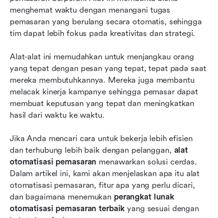
6. Mailchimp
menghemat waktu dengan menangani tugas 
pemasaran yang berulang secara otomatis, sehingga 
7. GetResponse
tim dapat lebih fokus pada kreativitas dan strategi.
8. Constant Contact
Alat-alat ini memudahkan untuk menjangkau orang 
9. Brevo
yang tepat dengan pesan yang tepat, tepat pada saat 
mereka membutuhkannya. Mereka juga membantu 
10. Eloqua
melacak kinerja kampanye sehingga pemasar dapat 
membuat keputusan yang tepat dan meningkatkan 
Memilih alat otomatisasi pemasaran terbaik
hasil dari waktu ke waktu.
untuk bisnis Anda
Kesimpulan
Jika Anda mencari cara untuk bekerja lebih efisien 
dan terhubung lebih baik dengan pelanggan, 
alat 
Bacaan terkait
otomatisasi pemasaran
 menawarkan solusi cerdas. 
Dalam artikel ini, kami akan menjelaskan apa itu alat 
otomatisasi pemasaran, fitur apa yang perlu dicari, 
dan bagaimana menemukan 
perangkat lunak 
otomatisasi pemasaran terbaik
 yang sesuai dengan 