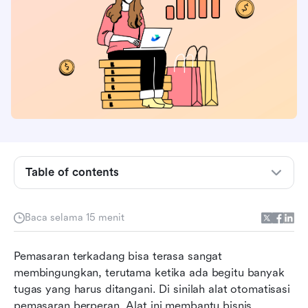
Apa itu otomatisasi pemasaran dan bagaimana
cara kerjanya?
Fitur apa yang harus Anda cari dalam alat
otomatisasi pemasaran terbaik?
Siapa yang menggunakan alat otomatisasi
pemasaran dan mengapa?
Sekilas tentang 10 pilihan teratas alat otomasi
pemasaran
Table of contents
1. Lark
2. HubSpot Marketing Hub
Baca selama 15 menit
3. ActiveCampaign
Pemasaran terkadang bisa terasa sangat 
4. Marketo Engage
membingungkan, terutama ketika ada begitu banyak 
tugas yang harus ditangani. Di sinilah alat otomatisasi 
5. Pardot
pemasaran berperan. Alat ini membantu bisnis 