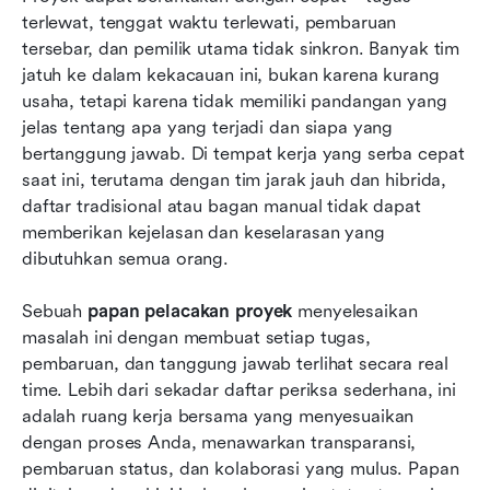
terlewat, tenggat waktu terlewati, pembaruan 
Mengapa Lark Base adalah pilihan cerdas untuk
tersebar, dan pemilik utama tidak sinkron. Banyak tim 
papan pelacakan proyek Anda
jatuh ke dalam kekacauan ini, bukan karena kurang 
usaha, tetapi karena tidak memiliki pandangan yang 
Kesimpulan
jelas tentang apa yang terjadi dan siapa yang 
bertanggung jawab. Di tempat kerja yang serba cepat 
FAQ
saat ini, terutama dengan tim jarak jauh dan hibrida, 
Bacaan terkait
daftar tradisional atau bagan manual tidak dapat 
memberikan kejelasan dan keselarasan yang 
dibutuhkan semua orang.
Sebuah 
papan pelacakan proyek
 menyelesaikan 
masalah ini dengan membuat setiap tugas, 
pembaruan, dan tanggung jawab terlihat secara real 
time. Lebih dari sekadar daftar periksa sederhana, ini 
adalah ruang kerja bersama yang menyesuaikan 
dengan proses Anda, menawarkan transparansi, 
pembaruan status, dan kolaborasi yang mulus. Papan 