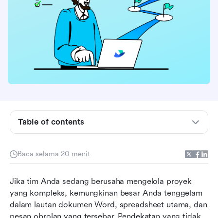
Alat manajemen persyaratan teratas
Table of contents
Apa itu perangkat lunak manajemen
persyaratan?
Baca selama 20 menit
Perbandingan perangkat lunak manajemen
Jika tim Anda sedang berusaha mengelola proyek 
persyaratan
yang kompleks, kemungkinan besar Anda tenggelam 
7 alat perangkat lunak manajemen persyaratan
dalam lautan dokumen Word, spreadsheet utama, dan 
teratas
pesan obrolan yang tersebar. Pendekatan yang tidak 