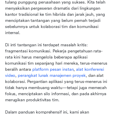
tulang punggung perusahaan yang sukses. Kita telah 
Perbandingan alat komunikasi tim teratas
menyaksikan pergeseran dramatis dari lingkungan 
Memilih aplikasi komunikasi tim yang sempurna
kantor tradisional ke tim hibrida dan jarak jauh, yang 
sesuai kebutuhan Anda
menciptakan tantangan yang belum pernah terjadi 
sebelumnya untuk kolaborasi tim dan komunikasi 
Mengatasi tantangan umum dalam penerapan
internal.
alat komunikasi tim
Di inti tantangan ini terdapat masalah kritis: 
Kesimpulan
fragmentasi komunikasi. Pekerja pengetahuan rata-
FAQ
rata kini harus mengelola beberapa aplikasi 
komunikasi tim sepanjang hari mereka, terus-menerus 
Bacaan terkait
beralih antara 
platform pesan instan
, 
alat konferensi 
video
, 
perangkat lunak manajemen proyek
, dan alat 
kolaborasi. Pergantian aplikasi yang terus-menerus ini 
tidak hanya membuang waktu—tetapi juga memecah 
fokus, menciptakan silo informasi, dan pada akhirnya 
merugikan produktivitas tim.
Dalam panduan komprehensif ini, kami akan 