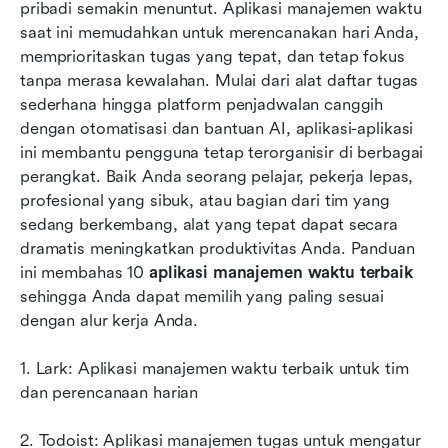
Daftar lengkap: 10 aplikasi manajemen waktu
pribadi semakin menuntut. Aplikasi manajemen waktu 
teratas yang perlu Anda ketahui
saat ini memudahkan untuk merencanakan hari Anda, 
memprioritaskan tugas yang tepat, dan tetap fokus 
Pertimbangan privasi dan keamanan data dalam
tanpa merasa kewalahan. Mulai dari alat daftar tugas 
aplikasi manajemen waktu
sederhana hingga platform penjadwalan canggih 
dengan otomatisasi dan bantuan AI, aplikasi-aplikasi 
Tren masa depan: Bagaimana AI mengubah
ini membantu pengguna tetap terorganisir di berbagai 
aplikasi manajemen waktu
perangkat. Baik Anda seorang pelajar, pekerja lepas, 
Kesimpulan
profesional yang sibuk, atau bagian dari tim yang 
sedang berkembang, alat yang tepat dapat secara 
FAQ
dramatis meningkatkan produktivitas Anda. Panduan 
ini membahas 10 
Bacaan terkait
aplikasi manajemen waktu terbaik
sehingga Anda dapat memilih yang paling sesuai 
dengan alur kerja Anda.
1. Lark: Aplikasi manajemen waktu terbaik untuk tim 
dan perencanaan harian
2. Todoist: Aplikasi manajemen tugas untuk mengatur 