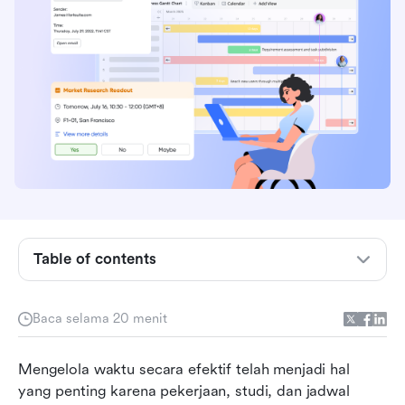
Lihat sekilas aplikasi terbaik untuk manajemen
waktu
Apa itu aplikasi manajemen waktu?
Table of contents
Siapa yang paling membutuhkan aplikasi
manajemen waktu
Baca selama 20 menit
Hal yang perlu diperhatikan dalam aplikasi
Mengelola waktu secara efektif telah menjadi hal 
manajemen waktu terbaik saat ini
yang penting karena pekerjaan, studi, dan jadwal 