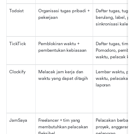
Todoist
Organisasi tugas pribadi + 
Daftar tugas, tugas 
pekerjaan
berulang, label, prior
sinkronisasi kalend
TickTick
Pemblokiran waktu + 
Daftar tugas, timer 
pembentukan kebiasaan
Pomodoro, pembloki
waktu, pelacak ke
Clockify
Melacak jam kerja dan 
Lembar waktu, peng
waktu yang dapat ditagih
waktu, pelacakan pr
laporan
JamSaya
Freelancer + tim yang 
Pelacakan berbasis 
membutuhkan pelacakan 
proyek, anggaran, d
fleksibel
pelaporan