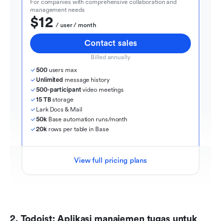
For companies with comprehensive collaboration and 
management needs
$12
  / user / month
Contact sales
Billed annually
500
 users max
Unlimited
 message history
500-participant
 video meetings
15 TB
 storage
Lark Docs & Mail
50k
 Base automation runs/month
20k
 rows per table in Base
View full pricing plans
2. Todoist: Aplikasi manajemen tugas untuk 