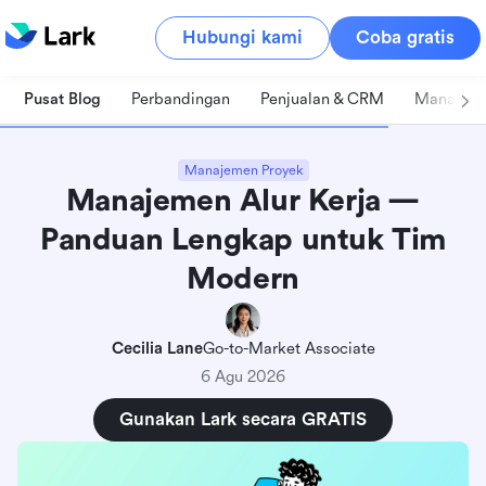
Hubungi kami
Coba gratis
Pusat Blog
Perbandingan
Penjualan & CRM
Manajeme
Manajemen Proyek
Manajemen Alur Kerja —
Panduan Lengkap untuk Tim
Modern
Cecilia Lane
Go-to-Market Associate
6 Agu 2026
Gunakan Lark secara GRATIS