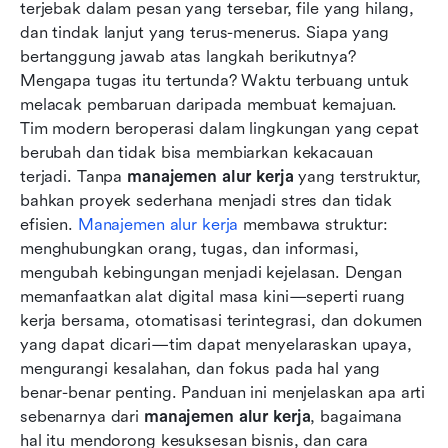
terjebak dalam pesan yang tersebar, file yang hilang, 
Tren masa depan dalam manajemen alur kerja
dan tindak lanjut yang terus-menerus. Siapa yang 
Kesimpulan
bertanggung jawab atas langkah berikutnya? 
Mengapa tugas itu tertunda? Waktu terbuang untuk 
FAQ
melacak pembaruan daripada membuat kemajuan. 
Tim modern beroperasi dalam lingkungan yang cepat 
Bacaan terkait
berubah dan tidak bisa membiarkan kekacauan 
terjadi. Tanpa 
manajemen alur kerja
 yang terstruktur, 
bahkan proyek sederhana menjadi stres dan tidak 
efisien. 
Manajemen alur kerja
 membawa struktur: 
menghubungkan orang, tugas, dan informasi, 
mengubah kebingungan menjadi kejelasan. Dengan 
memanfaatkan alat digital masa kini—seperti ruang 
kerja bersama, otomatisasi terintegrasi, dan dokumen 
yang dapat dicari—tim dapat menyelaraskan upaya, 
mengurangi kesalahan, dan fokus pada hal yang 
benar-benar penting. Panduan ini menjelaskan apa arti 
sebenarnya dari 
manajemen alur kerja
, bagaimana 
hal itu mendorong kesuksesan bisnis, dan cara 