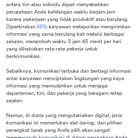
Mana yang paling aman dan sesuai peraturan?
antara tim atau individu dapat menyebabkan 
perusahaan Anda kehilangan waktu berjam-jam 
Apa yang dikatakan pengguna lain?
karena pekerjaan yang tidak produktif atau berulang. 
Diperkirakan 
85%
 karyawan melaporkan mengirimkan 
Mana yang tepat untuk Anda?
informasi yang sama berulang kali melalui berbagai 
saluran, menambah waktu 3 jam 43 menit per hari 
yang dihabiskan rata-rata pekerja untuk 
berkomunikasi.
Sebaliknya, komunikasi terbuka dan berbagi informasi 
antar karyawan menciptakan lingkungan yang kaya 
informasi yang memudahkan untuk menjaga 
departemen, tim, dan pekerja yang beragam tetap 
sejalan.
Namun, di dunia yang mengutamakan digital, jenis 
komunikasi ini memerlukan alat daring, dan pilihan 
perangkat lunak yang Anda pilih akan sangat 
memengaruhi komunikasi di dalam perusahaan Anda.