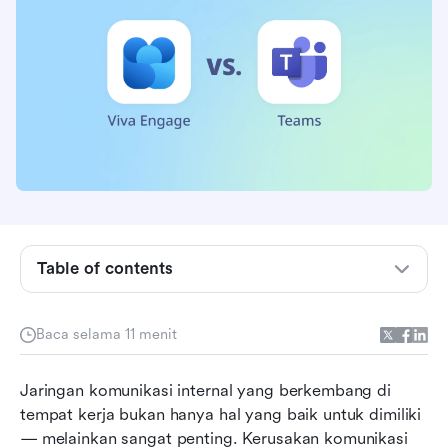
Viva Engage vs. Teams secara singkat
Mana yang memiliki fitur terbaik?
Table of contents
Mana yang memiliki integrasi terbaik?
Baca selama 11 menit
Mana yang memiliki harga terbaik?
Mana yang memiliki layanan pelanggan terbaik?
Jaringan komunikasi internal yang berkembang di 
tempat kerja bukan hanya hal yang baik untuk dimiliki 
Mana yang paling mudah digunakan?
— melainkan sangat penting. Kerusakan komunikasi 