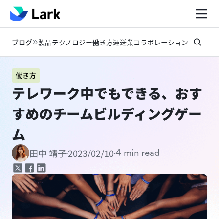
ブログ
製品
テクノロジー
働き方
運送業
コラボレーション
お知らせ
働き方
テレワーク中でもできる、おす
すめのチームビルディングゲー
ム
2023/02/10
田中 靖子
4 min read